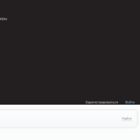
external/DklabCache/Zend/Cache/Backend/Memcached.php on line 134
неры
Зарегистрироваться
Войти
Найти