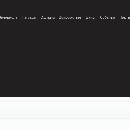
onnection refused (111) in /home/n/nzestk3a/32spokes.ru/public_html/engine/lib/
Велошкола
Награды
Экстрим
Вопрос-ответ
Байки
События
Парт