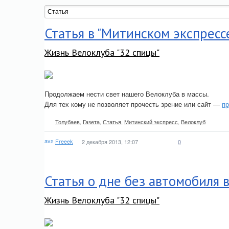
Статья в "Митинском экспресс
Жизнь Велоклуба "32 спицы"
Продолжаем нести свет нашего Велоклуба в массы.
Для тех кому не позволяет прочесть зрение или сайт —
п
Толубаев
,
Газета
,
Статья
,
Митинский экспресс
,
Велоклуб
Freeek
2 декабря 2013, 12:07
0
Статья о дне без автомобиля 
Жизнь Велоклуба "32 спицы"