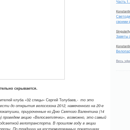
Часть 1
Konstanti
Светоди
своими 
Singularit
Заветы 
Konstanti
Велопар
Весь эф
ательно скрывается.
дителей клуба «32 спицы» Сергей Толубаев
,- то это
сти до открытия велосезона 2012, намеченного на 20-е
покатушки, приуроченные ко Дню Святого Валентина (14
та) проведем акцию «Велосветлячки», возможно, это самый
одсветкой велотранспорта. В прошлом году в акции
 морозы. По традиции на костюмированных покатушках