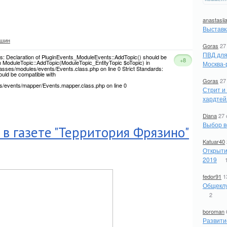
anastasii
Выставк
ашин
Goras
27
ПВД для
ds: Declaration of PluginEvents_ModuleEvents::AddTopic() should be
+8
h ModuleTopic::AddTopic(ModuleTopic_EntityTopic $oTopic) in
Москва-
asses/modules/events/Events.class.php on line 0 Strict Standards:
uld be compatible with
Goras
27
s/events/mapper/Events.mapper.class.php on line 0
Стрит и
хардтей
Diana
27 
Выбор в
 в газете "Территория Фрязино"
Katuar40
Открыти
2019
fedor91
1
Общеклу
2
boroman
Развити