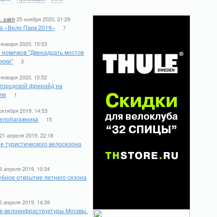
a_sakh
25 ноября 2020, 21:29
а «Вело Парк 2019»
7
 января 2020, 15:53
 новичков "Двенадцать мостов
реки"
3
 января 2020, 15:52
 городской фрирайд на
ле
1
октября 2019, 14:53
елобагажника
15
21 апреля 2019, 22:18
е туристического велосезона
1
3 апреля 2019, 10:34
бное открытие летнего сезона
6 апреля 2019, 14:39
е велоинфраструктуры Москвы.