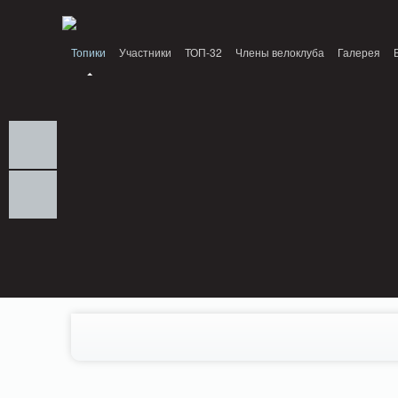
Notice: MemcachePool::get(): Server localhost (tcp 11211, udp 0) failed with: C
Топики
Участники
ТОП-32
Члены велоклуба
Галерея