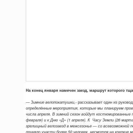
На конец января намечен заезд, маршрут которого тщ
— З
имние велопокатушки,-
рассказывает один из руково
определённые мероприятия, которые мы планируем прове
числа апреля. В зимний сезон войдут костюмированные 
февраля) и к Дню «Д» (1 апреля). К Часу Земли (26 мар
зрелищный велозаезд в межсезонье — со всевозможной п
приняло участи более 50 человек, несмотря на крепкие