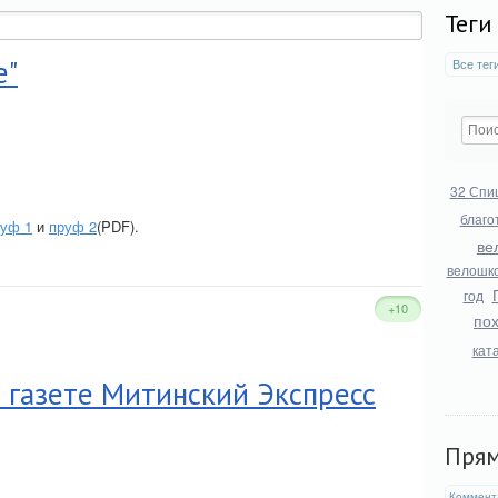
Теги
е"
Все тег
32 Спи
благо
руф 1
и
пруф 2
(PDF).
ве
велошк
год
+10
по
кат
в газете Митинский Экспресс
Пря
Коммент