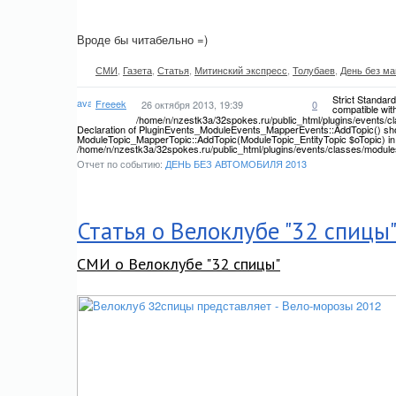
Вроде бы читабельно =)
СМИ
,
Газета
,
Статья
,
Митинский экспресс
,
Толубаев
,
День без м
Strict Standar
Freeek
26 октября 2013, 19:39
0
compatible wit
/home/n/nzestk3a/32spokes.ru/public_html/plugins/events/cl
Declaration of PluginEvents_ModuleEvents_MapperEvents::AddTopic() sho
ModuleTopic_MapperTopic::AddTopic(ModuleTopic_EntityTopic $oTopic) in
/home/n/nzestk3a/32spokes.ru/public_html/plugins/events/classes/module
Отчет по событию:
ДЕНЬ БЕЗ АВТОМОБИЛЯ 2013
Статья о Велоклубе "32 спицы"
СМИ о Велоклубе "32 спицы"