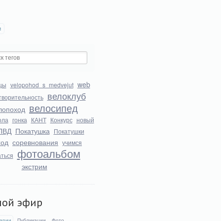
и
web
цы
velopohod_s_medvejut
велоклуб
творительность
велосипед
лопоход
ола
гонка
КАНТ
Конкурс
новый
ПВД
Покатушка
Покатушки
ход
соревнования
учимся
фотоальбом
аться
экстрим
мой эфир
арии
Публикации
Фото