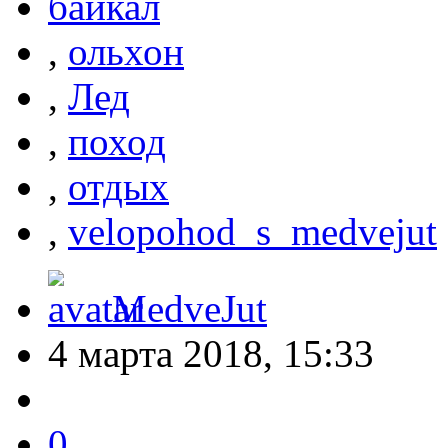
байкал
,
ольхон
,
Лед
,
поход
,
отдых
,
velopohod_s_medvejut
MedveJut
4 марта 2018, 15:33
0