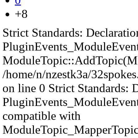
+8
Strict Standards: Declaratio
PluginEvents_ModuleEvents
ModuleTopic::AddTopic(Mo
/home/n/nzestk3a/32spokes.
on line 0 Strict Standards: 
PluginEvents_ModuleEvent
compatible with
ModuleTopic_MapperTopic