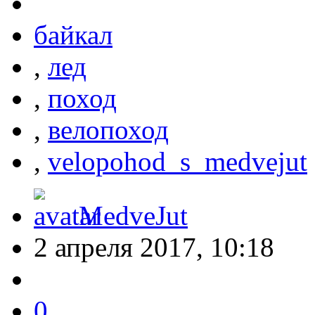
байкал
,
лед
,
поход
,
велопоход
,
velopohod_s_medvejut
MedveJut
2 апреля 2017, 10:18
0