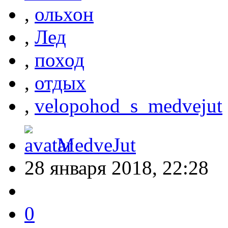
,
ольхон
,
Лед
,
поход
,
отдых
,
velopohod_s_medvejut
MedveJut
28 января 2018, 22:28
0