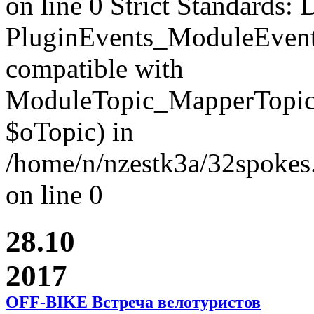
on line 0 Strict Standards: 
PluginEvents_ModuleEvent
compatible with
ModuleTopic_MapperTopic
$oTopic) in
/home/n/nzestk3a/32spokes.
on line 0
28.10
2017
OFF-BIKE Встреча велотуристов