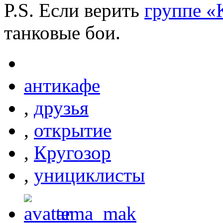
P.S. Если верить
группе «
танковые бои.
антикафе
,
друзья
,
открытие
,
Кругозор
,
унициклисты
tema_mak