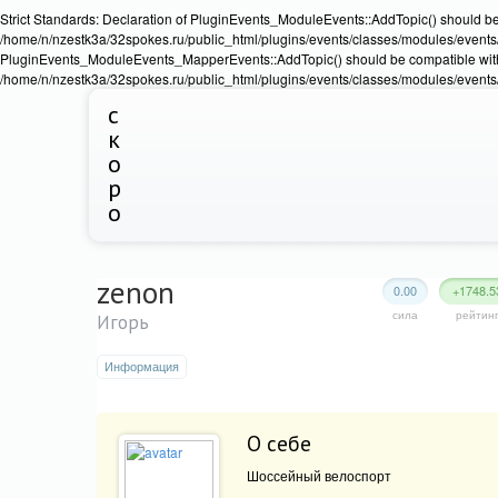
Strict Standards: Declaration of PluginEvents_ModuleEvents::AddTopic() should b
/home/n/nzestk3a/32spokes.ru/public_html/plugins/events/classes/modules/events/Ev
PluginEvents_ModuleEvents_MapperEvents::AddTopic() should be compatible wit
/home/n/nzestk3a/32spokes.ru/public_html/plugins/events/classes/modules/events
с
к
о
р
о
zenon
0.00
+1748.5
сила
рейтин
Игорь
Информация
О себе
Шоссейный велоспорт