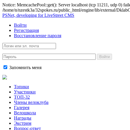
Notice: MemcachePool::get(): Server localhost (tcp 11211, udp 0) fail
/home/n/nzestk3a/32spokes.ru/public_html/engine/lib/external/Dkl
PSNet, developing for LiveStreet CMS
Войти
Регистрация
Восстановление пароля
Войти
Запомнить меня
Топики
Участники
ТОП-32
Члены велоклуба
Галерея
Велошкола
Награды
Экстрим
Вопрос-ответ