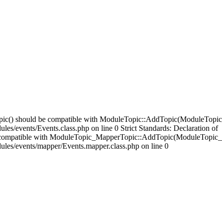
opic() should be compatible with ModuleTopic::AddTopic(ModuleTopic
es/events/Events.class.php on line 0 Strict Standards: Declaration of
compatible with ModuleTopic_MapperTopic::AddTopic(ModuleTopic_E
ules/events/mapper/Events.mapper.class.php on line 0