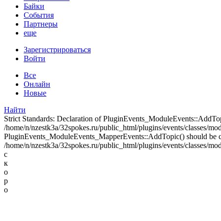
Байки
События
Партнеры
еще
Зарегистрироваться
Войти
Все
Онлайн
Новые
Найти
Strict Standards: Declaration of PluginEvents_ModuleEvents::AddT
/home/n/nzestk3a/32spokes.ru/public_html/plugins/events/classes/modul
PluginEvents_ModuleEvents_MapperEvents::AddTopic() should be 
/home/n/nzestk3a/32spokes.ru/public_html/plugins/events/classes/mod
с
к
о
р
о