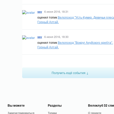
·
6 июня 2016, 18:31
ssv
оценил топик
Велопоход "Усть-Кумир. Девичьи плесы
Горный Алтай.
·
6 июня 2016, 18:30
ssv
оценил топик
Велопоход "Вокруг Ануйского хребта".
Горный Алтай.
Получить ещё события ↓
Вы можете
Разделы
Велоклуб 32 сп
Зарегистрироваться
Топики
О проекте