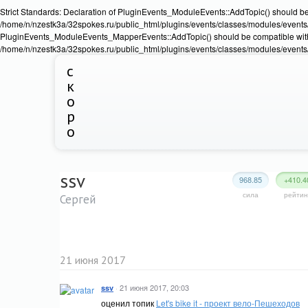
Strict Standards: Declaration of PluginEvents_ModuleEvents::AddTopic() should b
/home/n/nzestk3a/32spokes.ru/public_html/plugins/events/classes/modules/events/Ev
PluginEvents_ModuleEvents_MapperEvents::AddTopic() should be compatible wit
/home/n/nzestk3a/32spokes.ru/public_html/plugins/events/classes/modules/events
с
к
о
р
о
ssv
968.85
+410.4
сила
рейтин
Сергей
21 июня 2017
·
21 июня 2017, 20:03
ssv
оценил топик
Let's bike it - проект вело-Пешеходов