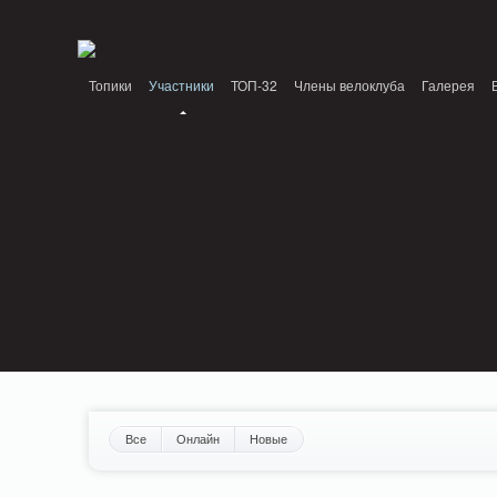
Notice: MemcachePool::get(): Server localhost (tcp 11211, udp 0) failed with: Conn
/home/n/nzestk3a/32spokes.ru/public_html/engine/lib/external/DklabCache/Zen
Топики
Участники
ТОП-32
Члены велоклуба
Галерея
Вопрос-ответ
Байки
События
Партнеры
Все
Онлайн
Новые