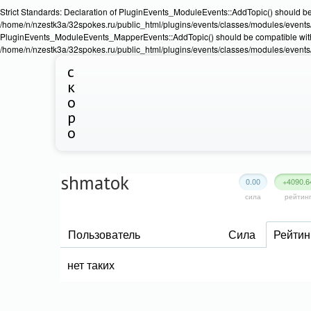
Strict Standards: Declaration of PluginEvents_ModuleEvents::AddTopic() should b
/home/n/nzestk3a/32spokes.ru/public_html/plugins/events/classes/modules/events/Ev
PluginEvents_ModuleEvents_MapperEvents::AddTopic() should be compatible wit
/home/n/nzestk3a/32spokes.ru/public_html/plugins/events/classes/modules/events
с
к
о
р
о
shmatok
0.00
+4090.6
сила
рейтин
Пользователь
Сила
Рейтин
нет таких