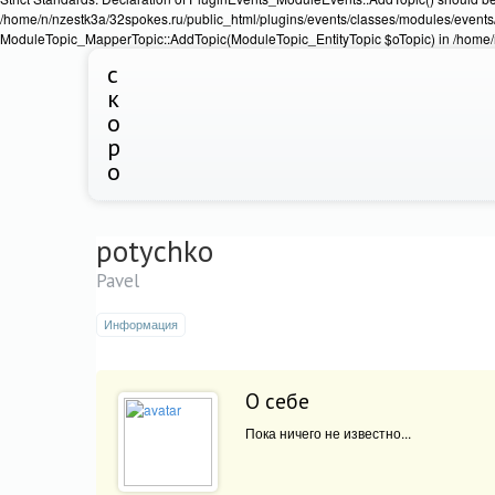
/home/n/nzestk3a/32spokes.ru/public_html/plugins/events/classes/modules/events/
ModuleTopic_MapperTopic::AddTopic(ModuleTopic_EntityTopic $oTopic) in /home/n
с
к
о
р
о
potychko
Pavel
Информация
О себе
Пока ничего не известно...