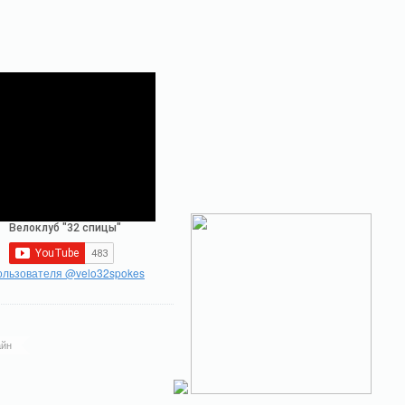
ользователя @velo32spokes
йн