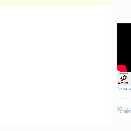
Твиты п
Оффла