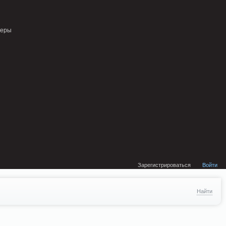
external/DklabCache/Zend/Cache/Backend/Memcached.php on line 134
неры
Зарегистрироваться
Войти
Найти