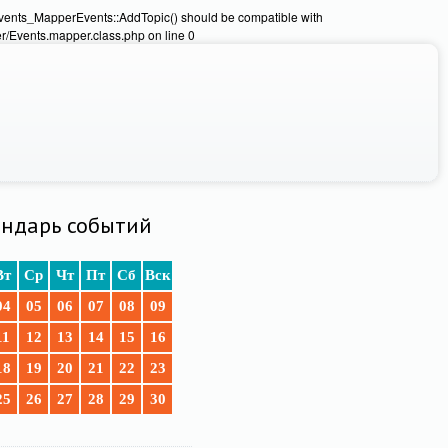
Events_MapperEvents::AddTopic() should be compatible with
/Events.mapper.class.php on line 0
ндарь событий
Вт
Ср
Чт
Пт
Сб
Вск
04
05
06
07
08
09
11
12
13
14
15
16
18
19
20
21
22
23
25
26
27
28
29
30