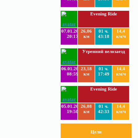
Evening Ride
07.01.2019
26,06
01 ч.
14,4
20:17
км
43:18
км/ч
Утренний велозаезд
06.01.2019
23,18
01 ч.
14,4
08:59
км
17:49
км/ч
Evening Ride
05.01.2019
26,08
01 ч.
14,4
19:50
км
42:33
км/ч
Цели