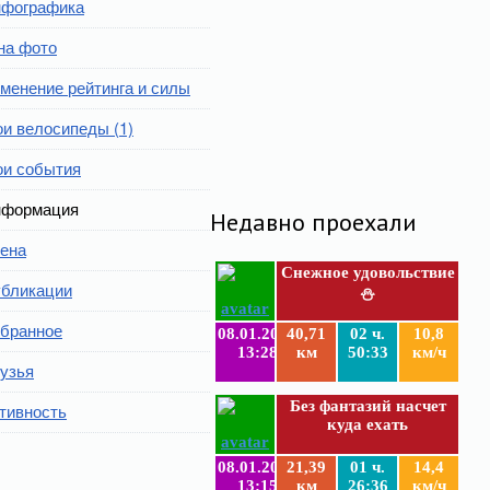
фографика
на фото
менение рейтинга и силы
и велосипеды (1)
и события
формация
Недавно проехали
ена
Снежное удовольствие
бликации
⛄
бранное
08.01.2019
40,71
02 ч.
10,8
13:28
км
50:33
км/ч
узья
Без фантазий насчет
тивность
куда ехать
08.01.2019
21,39
01 ч.
14,4
13:15
км
26:36
км/ч