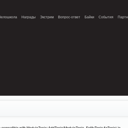
onnection refused (111) in /home/n/nzestk3a/32spokes.ru/public_html/engine/lib/
Велошкола
Награды
Экстрим
Вопрос-ответ
Байки
События
Парт
e compatible with ModuleTopic::AddTopic(ModuleTopic_EntityTopic $oTopic) in