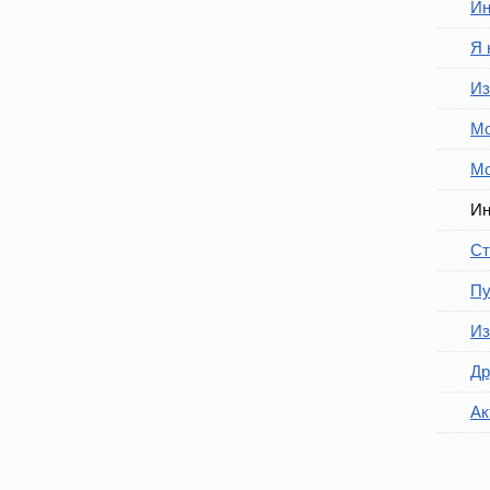
Ин
Я 
Из
Мо
Мо
Ин
Ст
Пу
Из
Др
Ак