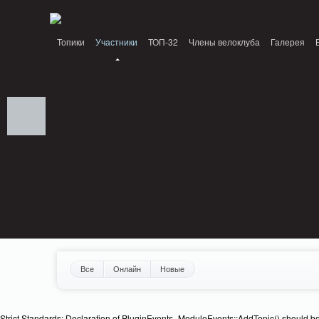
Notice: MemcachePool::get(): Server localhost (tcp 11211, udp 0) failed with: C
Топики
Участники
ТОП-32
Члены велоклуба
Галерея
Все
Онлайн
Новые
Strict Standards: Declaration of PluginEvents_ModuleEvents::AddTopic() should b