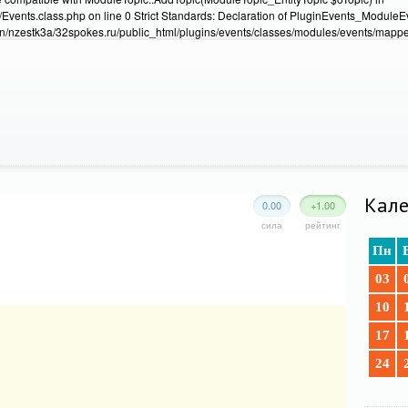
Events.class.php on line 0 Strict Standards: Declaration of PluginEvents_Module
/nzestk3a/32spokes.ru/public_html/plugins/events/classes/modules/events/mapper
Кале
0.00
+1.00
сила
рейтинг
Пн
03
10
17
24