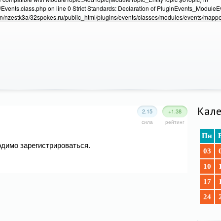
Events.class.php on line 0 Strict Standards: Declaration of PluginEvents_Module
/nzestk3a/32spokes.ru/public_html/plugins/events/classes/modules/events/mapper
Кале
2.15
+1.38
сила
рейтинг
Пн
одимо зарегистрироваться.
03
10
17
24