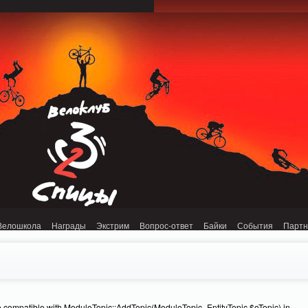
onnection refused (111) in /home/n/nzestk3a/32spokes.ru/public_html/engine/lib/
Велошкола
Награды
Экстрим
Вопрос-ответ
Байки
События
Парт
e compatible with ModuleTopic::AddTopic(ModuleTopic_EntityTopic $oTopic) in