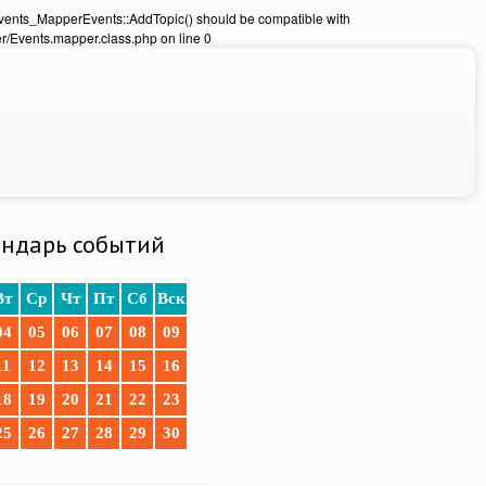
Events_MapperEvents::AddTopic() should be compatible with
/Events.mapper.class.php on line 0
ндарь событий
Вт
Ср
Чт
Пт
Сб
Вск
04
05
06
07
08
09
11
12
13
14
15
16
18
19
20
21
22
23
25
26
27
28
29
30