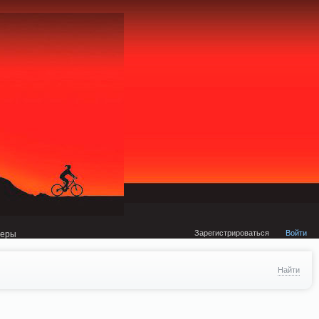
external/DklabCache/Zend/Cache/Backend/Memcached.php on line 134
Зарегистрироваться
Войти
неры
Найти