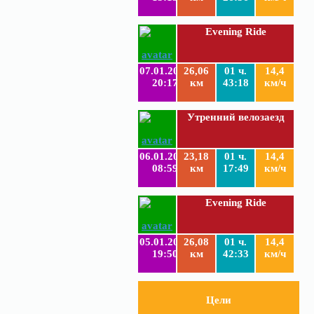
Evening Ride
07.01.2019
26,06
01 ч.
14,4
20:17
км
43:18
км/ч
Утренний велозаезд
06.01.2019
23,18
01 ч.
14,4
08:59
км
17:49
км/ч
Evening Ride
05.01.2019
26,08
01 ч.
14,4
19:50
км
42:33
км/ч
Цели