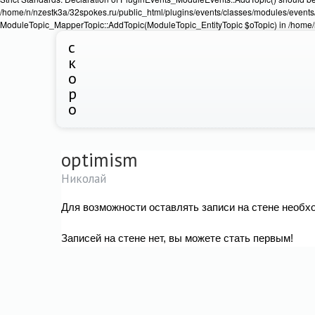
/home/n/nzestk3a/32spokes.ru/public_html/plugins/events/classes/modules/events/
ModuleTopic_MapperTopic::AddTopic(ModuleTopic_EntityTopic $oTopic) in /home/n
с
к
о
р
о
optimism
Николай
Для возможности оставлять записи на стене необх
Записей на стене нет, вы можете стать первым!