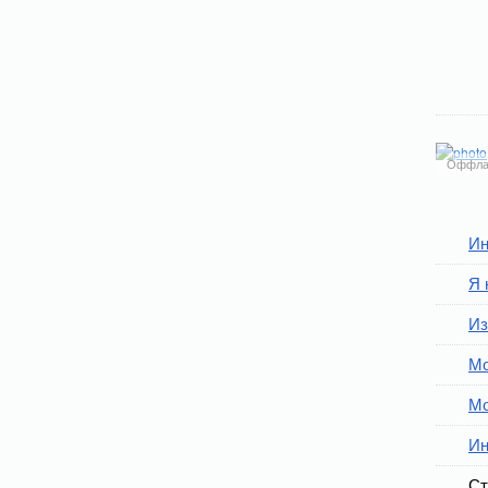
Оффла
Ин
Я 
Из
Мо
Мо
Ин
Ст