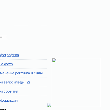
йн
фографика
на фото
менение рейтинга и силы
и велосипеды (2)
и события
формация
ена