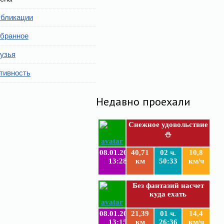
бликации
бранное
узья
тивность
Недавно проехали
Снежное удовольствие
⛄
08.01.2019
40,71
02 ч.
10,8
13:28
км
50:33
км/ч
Без фантазий насчет
куда ехать
08.01.2019
21,39
01 ч.
14,4
13:15
км
26:36
км/ч