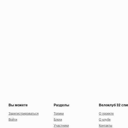
Вы можете
Разделы
Велоклуб 32 сп
Зарегистрироваться
Топики
О проекте
Войти
Блоги
О клубе
Участники
Контакты