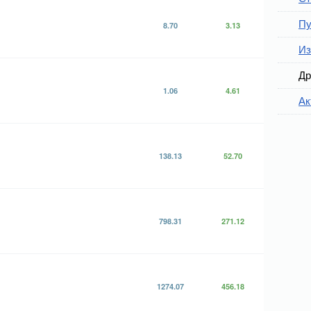
Пу
8.70
3.13
Из
Др
1.06
4.61
Ак
138.13
52.70
798.31
271.12
1274.07
456.18