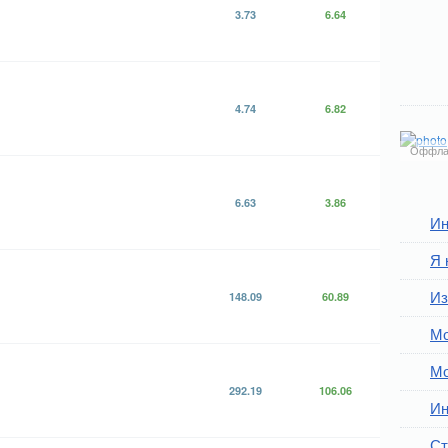
3.73
6.64
4.74
6.82
Оффла
6.63
3.86
Ин
Я 
Из
148.09
60.89
Мо
Мо
292.19
106.06
Ин
Ст