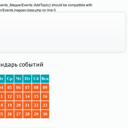
Events_MapperEvents::AddTopic() should be compatible with
/Events.mapper.class.php on line 0
ндарь событий
Вт
Ср
Чт
Пт
Сб
Вск
04
05
06
07
08
09
11
12
13
14
15
16
18
19
20
21
22
23
25
26
27
28
29
30