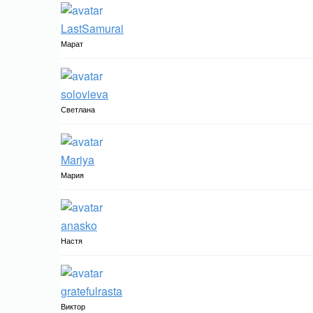
LastSamurai
Марат
solovieva
Светлана
Mariya
Мария
anasko
Настя
gratefulrasta
Виктор