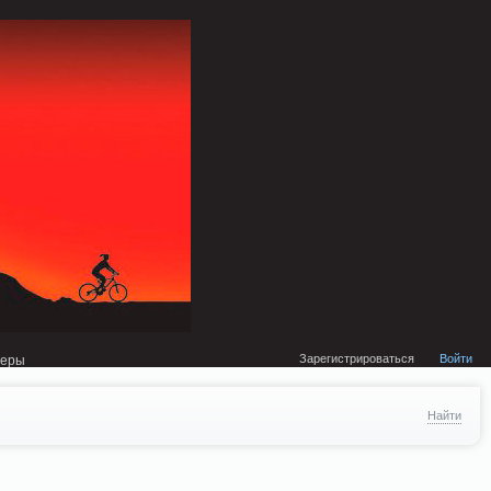
external/DklabCache/Zend/Cache/Backend/Memcached.php on line 134
Зарегистрироваться
Войти
неры
Найти