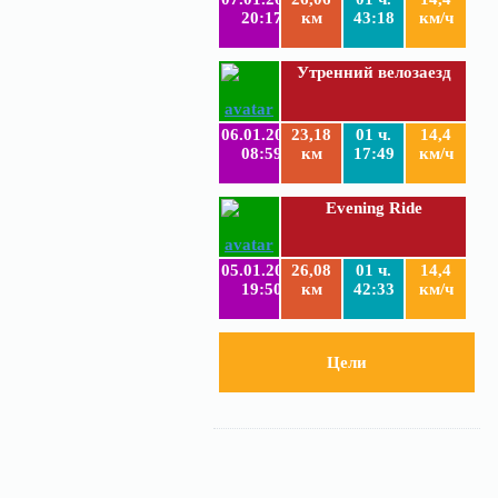
20:17
км
43:18
км/ч
Утренний велозаезд
06.01.2019
23,18
01 ч.
14,4
08:59
км
17:49
км/ч
Evening Ride
05.01.2019
26,08
01 ч.
14,4
19:50
км
42:33
км/ч
Цели