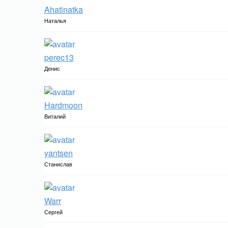
Ahatinatka
Наталья
perec13
Денис
Hardmoon
Виталий
yantsen
Станислав
Warr
Сергей