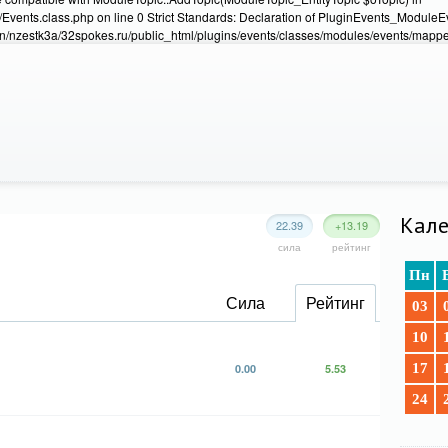
Events.class.php on line 0 Strict Standards: Declaration of PluginEvents_Module
/nzestk3a/32spokes.ru/public_html/plugins/events/classes/modules/events/mapper
Кале
22.39
+13.19
сила
рейтинг
Пн
Сила
Рейтинг
03
10
17
0.00
5.53
24