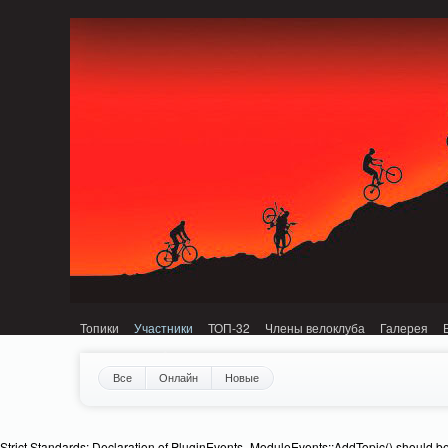
Notice: MemcachePool::get(): Server localhost (tcp 11211, udp 0) failed with: C
Топики
Участники
ТОП-32
Члены велоклуба
Галерея
Все
Онлайн
Новые
Strict Standards: Declaration of PluginEvents_ModuleEvents::AddTopic() should b