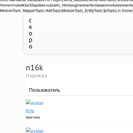
/home/n/nzestk3a/32spokes.ru/public_html/plugins/events/classes/modules/events/
ModuleTopic_MapperTopic::AddTopic(ModuleTopic_EntityTopic $oTopic) in /home/n
с
к
о
р
о
n16k
Надежда
Пользователь
Kris
Кристина