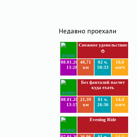
Недавно проехали
Снежное удовольствие
⛄
08.01.2019
40,71
02 ч.
10,8
13:28
км
50:33
км/ч
Без фантазий насчет
куда ехать
08.01.2019
21,39
01 ч.
14,4
13:15
км
26:36
км/ч
Evening Ride
07.01.2019
26,06
01 ч.
14,4