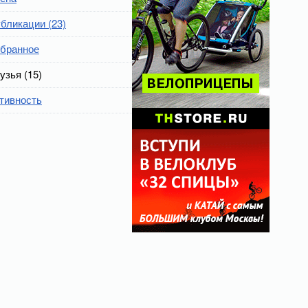
бликации (23)
бранное
узья (15)
тивность