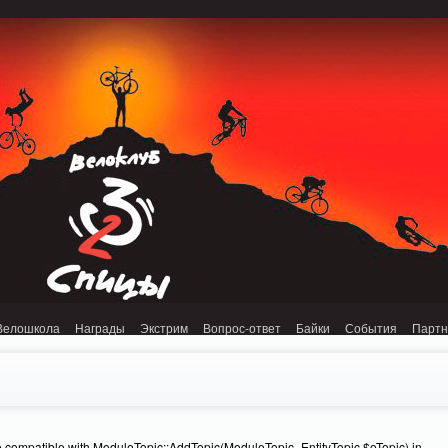
onnection refused (111) in /home/n/nzestk3a/32spokes.ru/public_html/engine/lib/
Велошкола
Награды
Экстрим
Вопрос-ответ
Байки
События
Парт
e compatible with ModuleTopic::AddTopic(ModuleTopic_EntityTopic $oTopic) in