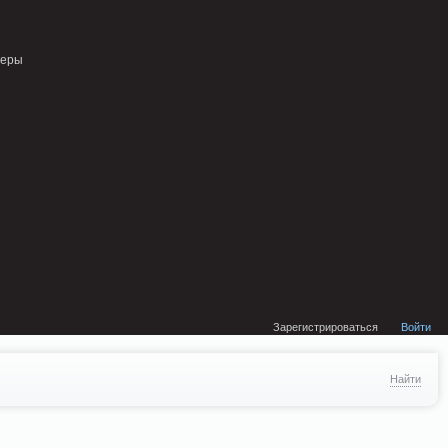
external/DklabCache/Zend/Cache/Backend/Memcached.php on line 134
неры
Зарегистрироваться
Войти
Найти