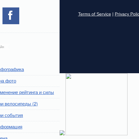
йн
фографика
на фото
менение рейтинга и силы
и велосипеды (2)
и события
формация
ена