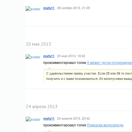
·
28 ноября 2013, 21:05
msfs11
20 мая 2013
·
20 мая 2013, 19:32
msfs11
прокомментировал топик
А может чуток потренируе
С удовольствием приму участие. Если 25 или 26 то пос
получить и с вами познакомиться. Из велотусовки вааще
24 апреля 2013
·
24 апреля 2013, 20:42
msfs11
прокомментировал топик
Покраска велосипеда