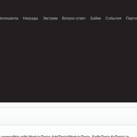
onnection refused (111) in /home/n/nzestk3a/32spokes.ru/public_html/engine/lib/
Велошкола
Награды
Экстрим
Вопрос-ответ
Байки
События
Парт
e compatible with ModuleTopic::AddTopic(ModuleTopic_EntityTopic $oTopic) in