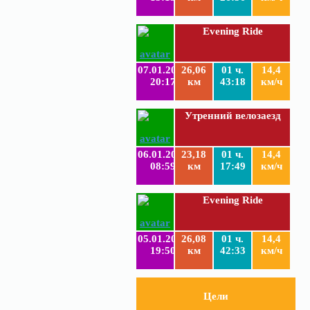
Evening Ride
07.01.2019
26,06
01 ч.
14,4
20:17
км
43:18
км/ч
Утренний велозаезд
06.01.2019
23,18
01 ч.
14,4
08:59
км
17:49
км/ч
Evening Ride
05.01.2019
26,08
01 ч.
14,4
19:50
км
42:33
км/ч
Цели