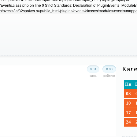
Events.class.php on line 0 Strict Standards: Declaration of PluginEvents_Module
/nzestk3a/32spokes.ru/public_html/plugins/events/classes/modules/events/mapper
Кале
0.01
0.00
сила
рейтинг
Пн
03
10
17
24