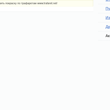
ить покраску по трафаретам www.trafaret.net/
Пу
Из
Др
Ак