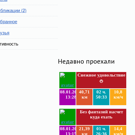
бликации (2)
бранное
узья
тивность
Недавно проехали
Снежное удовольствие
⛄
08.01.2019
40,71
02 ч.
10,8
13:28
км
50:33
км/ч
Без фантазий насчет
куда ехать
08.01.2019
21,39
01 ч.
14,4
13:15
км
26:36
км/ч