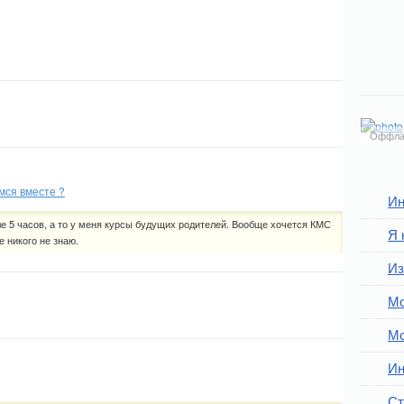
Оффла
мся вместе ?
Ин
ле 5 часов, а то у меня курсы будущих родителей. Вообще хочется КМС
Я 
 никого не знаю.
Из
Мо
Мо
Ин
Ст