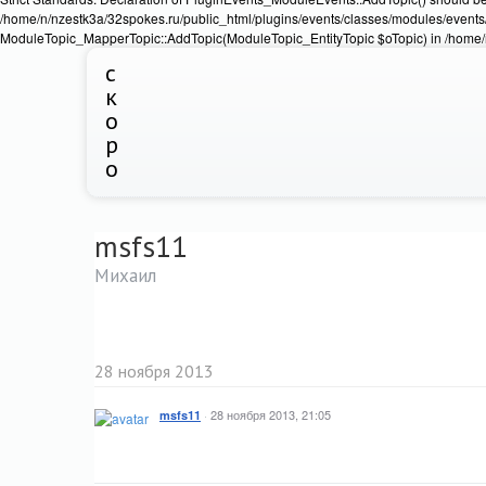
/home/n/nzestk3a/32spokes.ru/public_html/plugins/events/classes/modules/events/
ModuleTopic_MapperTopic::AddTopic(ModuleTopic_EntityTopic $oTopic) in /home/n
с
к
о
р
о
msfs11
Михаил
28 ноября 2013
·
28 ноября 2013, 21:05
msfs11