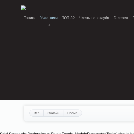
Notice: MemcachePool::get(): Server localhost (tcp 11211, udp 0) failed with: C
Топики
Участники
ТОП-32
Члены велоклуба
Галерея
Все
Онлайн
Новые
Strict Standards: Declaration of PluginEvents_ModuleEvents::AddTopic() should b