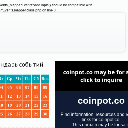
Events_MapperEvents::AddTopic() should be compatible with
/Events.mapper.class.php on line 0
ндарь событий
Вт
Ср
Чт
Пт
Сб
Вск
04
05
06
07
08
09
11
12
13
14
15
16
18
19
20
21
22
23
25
26
27
28
29
30