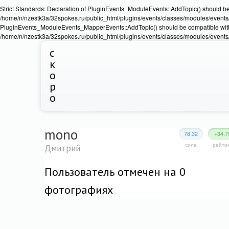
Strict Standards: Declaration of PluginEvents_ModuleEvents::AddTopic() should b
/home/n/nzestk3a/32spokes.ru/public_html/plugins/events/classes/modules/events/Ev
PluginEvents_ModuleEvents_MapperEvents::AddTopic() should be compatible wit
/home/n/nzestk3a/32spokes.ru/public_html/plugins/events/classes/modules/events
с
к
о
р
о
mono
78.32
+34.7
сила
рейти
Дмитрий
Пользователь отмечен на 0
фотографиях