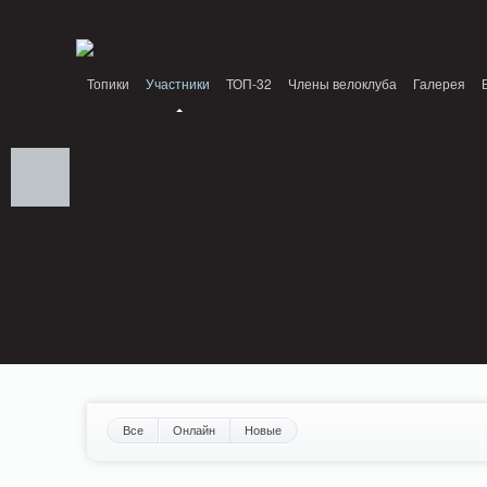
Notice: MemcachePool::get(): Server localhost (tcp 11211, udp 0) failed with: Conn
/home/n/nzestk3a/32spokes.ru/public_html/engine/lib/external/DklabCache/Zen
Топики
Участники
ТОП-32
Члены велоклуба
Галерея
Вопрос-ответ
Байки
События
Партнеры
Все
Онлайн
Новые