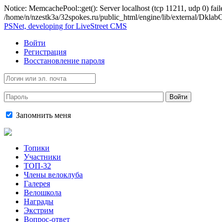
Notice: MemcachePool::get(): Server localhost (tcp 11211, udp 0) fail
/home/n/nzestk3a/32spokes.ru/public_html/engine/lib/external/Dkl
PSNet, developing for LiveStreet CMS
Войти
Регистрация
Восстановление пароля
Войти
Запомнить меня
Топики
Участники
ТОП-32
Члены велоклуба
Галерея
Велошкола
Награды
Экстрим
Вопрос-ответ