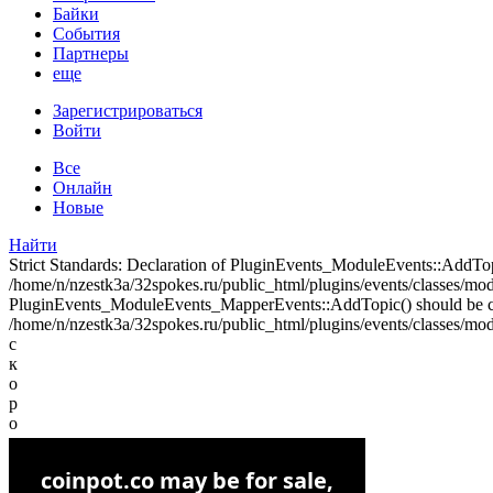
Байки
События
Партнеры
еще
Зарегистрироваться
Войти
Все
Онлайн
Новые
Найти
Strict Standards: Declaration of PluginEvents_ModuleEvents::AddT
/home/n/nzestk3a/32spokes.ru/public_html/plugins/events/classes/modul
PluginEvents_ModuleEvents_MapperEvents::AddTopic() should be 
/home/n/nzestk3a/32spokes.ru/public_html/plugins/events/classes/mod
с
к
о
р
о