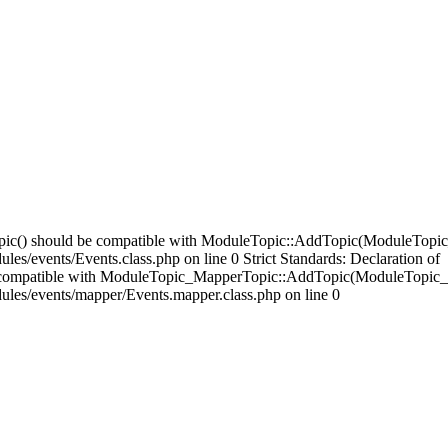
opic() should be compatible with ModuleTopic::AddTopic(ModuleTopic
es/events/Events.class.php on line 0 Strict Standards: Declaration of
compatible with ModuleTopic_MapperTopic::AddTopic(ModuleTopic_E
ules/events/mapper/Events.mapper.class.php on line 0