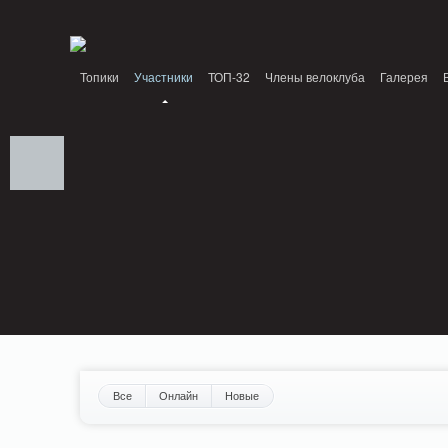
Notice: MemcachePool::get(): Server localhost (tcp 11211, udp 0) failed with: Conn
/home/n/nzestk3a/32spokes.ru/public_html/engine/lib/external/DklabCache/Zen
Топики
Участники
ТОП-32
Члены велоклуба
Галерея
Вопрос-ответ
Байки
События
Партнеры
Все
Онлайн
Новые