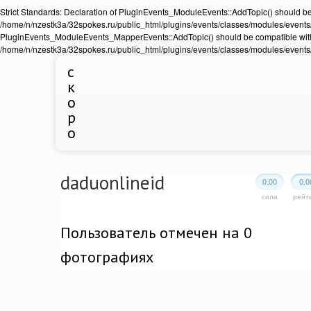
Strict Standards: Declaration of PluginEvents_ModuleEvents::AddTopic() should b
/home/n/nzestk3a/32spokes.ru/public_html/plugins/events/classes/modules/events/Ev
PluginEvents_ModuleEvents_MapperEvents::AddTopic() should be compatible wit
/home/n/nzestk3a/32spokes.ru/public_html/plugins/events/classes/modules/events
с
к
о
р
о
daduonlineid
0.00
0.0
сила
рейт
Пользователь отмечен на 0
фотографиях