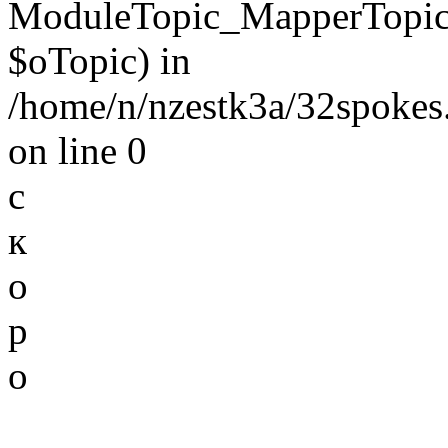
ModuleTopic_MapperTopic
$oTopic) in
/home/n/nzestk3a/32spokes.
on line 0
с
к
о
р
о