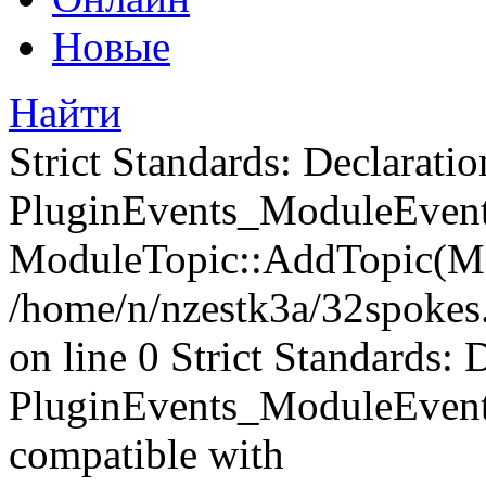
Новые
Найти
Strict Standards: Declaratio
PluginEvents_ModuleEvents
ModuleTopic::AddTopic(Mo
/home/n/nzestk3a/32spokes.
on line 0 Strict Standards: 
PluginEvents_ModuleEvent
compatible with