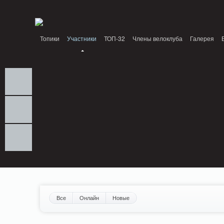
Notice: MemcachePool::get(): Server localhost (tcp 11211, udp 0) failed with: Conn
/home/n/nzestk3a/32spokes.ru/public_html/engine/lib/external/DklabCache/Zen
Топики
Участники
ТОП-32
Члены велоклуба
Галерея
Вопрос-ответ
Байки
События
Партнеры
Все
Онлайн
Новые