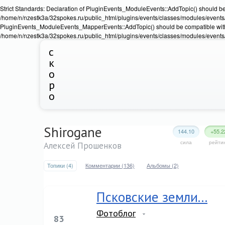
Strict Standards: Declaration of PluginEvents_ModuleEvents::AddTopic() should b
/home/n/nzestk3a/32spokes.ru/public_html/plugins/events/classes/modules/events/Ev
PluginEvents_ModuleEvents_MapperEvents::AddTopic() should be compatible wit
/home/n/nzestk3a/32spokes.ru/public_html/plugins/events/classes/modules/events
с
к
о
р
о
Shirogane
144.10
+55.2
сила
рейти
Алексей Прошенков
Топики (4)
Комментарии (136)
Альбомы (2)
Псковские земли...
Фотоблог
83