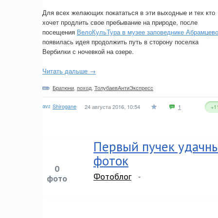
Для всех желающих покататься в эти выходные и тех кто
хочет продлить свое пребывание на природе, после
посещения
ВелоКульТура в музее заповеднике Абрамцев
появилась идея продолжить путь в сторону поселка
Вербилки с ночевкой на озере.
Читать дальше →
Братюни
,
поход
,
ТолубаевАнтиЭкспресс
Shirogane
24 августа 2016, 10:54
1
+1
Первый пучек удачн
фоток
0
Фотоблог
фото