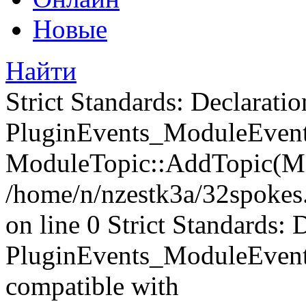
Новые
Найти
Strict Standards: Declaratio
PluginEvents_ModuleEvents
ModuleTopic::AddTopic(Mo
/home/n/nzestk3a/32spokes.
on line 0 Strict Standards: 
PluginEvents_ModuleEvent
compatible with