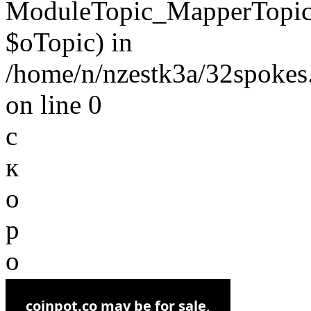
ModuleTopic_MapperTopic
$oTopic) in
/home/n/nzestk3a/32spokes.
on line 0
с
к
о
р
о