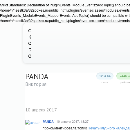
Strict Standards: Declaration of PluginEvents_ModuleEvents::AddTopic() should b
/home/n/nzestk3a/32spokes.ru/public_html/plugins/events/classes/modules/events/Ev
PluginEvents_ModuleEvents_MapperEvents::AddTopic() should be compatible wit
/home/n/nzestk3a/32spokes.ru/public_html/plugins/events/classes/modules/events
с
к
о
р
о
PANDA
1204.64
+446.2
сила
рейтин
Виктория
10 апреля 2017
·
10 апреля 2017, 18:27
PANDA
прокомментировала топик
Печать клубного календа