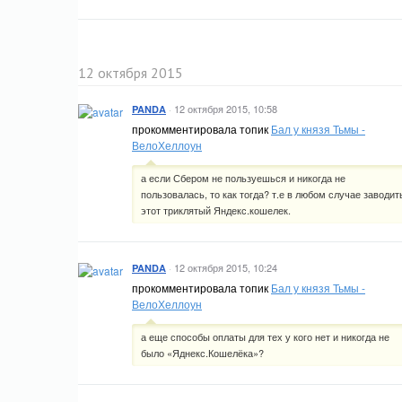
12 октября 2015
·
12 октября 2015, 10:58
PANDA
прокомментировала топик
Бал у князя Тьмы -
ВелоХеллоун
а если Сбером не пользуешься и никогда не
пользовалась, то как тогда? т.е в любом случае заводит
этот триклятый Яндекс.кошелек.
·
12 октября 2015, 10:24
PANDA
прокомментировала топик
Бал у князя Тьмы -
ВелоХеллоун
а еще способы оплаты для тех у кого нет и никогда не
было «Яднекс.Кошелёка»?