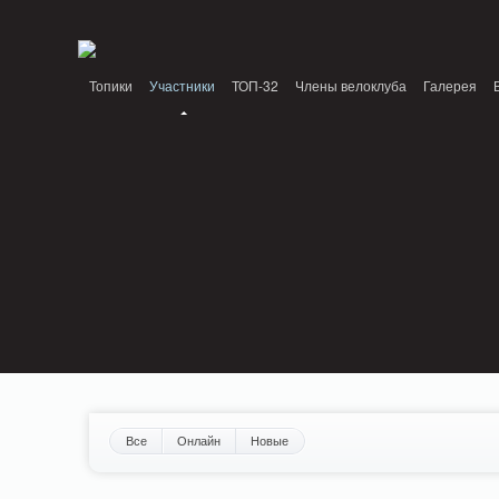
Notice: MemcachePool::get(): Server localhost (tcp 11211, udp 0) failed with: Conn
/home/n/nzestk3a/32spokes.ru/public_html/engine/lib/external/DklabCache/Zen
Топики
Участники
ТОП-32
Члены велоклуба
Галерея
Вопрос-ответ
Байки
События
Партнеры
Все
Онлайн
Новые