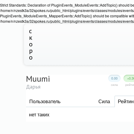
Strict Standards: Declaration of PluginEvents_ModuleEvents::AddTopic() should b
/home/n/nzestk3a/32spokes.ru/public_html/plugins/events/classes/modules/events/Ev
PluginEvents_ModuleEvents_MapperEvents::AddTopic() should be compatible wit
/home/n/nzestk3a/32spokes.ru/public_html/plugins/events/classes/modules/events
с
к
о
р
о
Muumi
0.00
+0.3
сила
рейти
Дарья
Пользователь
Сила
Рейтин
нет таких