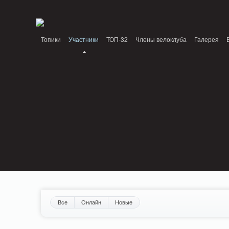
Notice: MemcachePool::get(): Server localhost (tcp 11211, udp 0) failed with: Conn
/home/n/nzestk3a/32spokes.ru/public_html/engine/lib/external/DklabCache/Zen
Топики
Участники
ТОП-32
Члены велоклуба
Галерея
Вопрос-ответ
Байки
События
Партнеры
Все
Онлайн
Новые