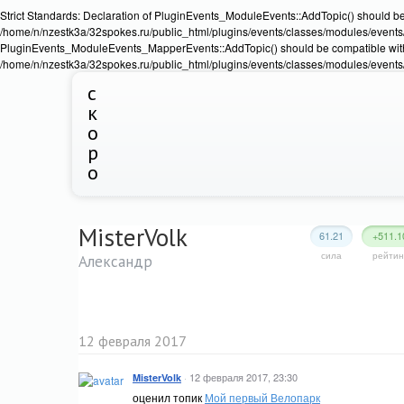
Strict Standards: Declaration of PluginEvents_ModuleEvents::AddTopic() should b
/home/n/nzestk3a/32spokes.ru/public_html/plugins/events/classes/modules/events/Ev
PluginEvents_ModuleEvents_MapperEvents::AddTopic() should be compatible wit
/home/n/nzestk3a/32spokes.ru/public_html/plugins/events/classes/modules/events
с
к
о
р
о
MisterVolk
61.21
+511.1
сила
рейтин
Александр
12 февраля 2017
·
12 февраля 2017, 23:30
MisterVolk
оценил топик
Мой первый Велопарк