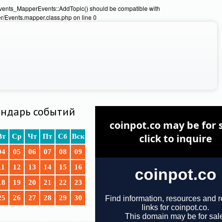
Events_MapperEvents::AddTopic() should be compatible with
/Events.mapper.class.php on line 0
ндарь событий
Вт
Ср
Чт
Пт
Сб
Вск
04
05
06
07
08
09
11
12
13
14
15
16
18
19
20
21
22
23
25
26
27
28
29
30