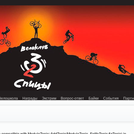
onnection refused (111) in /home/n/nzestk3a/32spokes.ru/public_html/engine/lib/
Велошкола
Награды
Экстрим
Вопрос-ответ
Байки
События
Парт
e compatible with ModuleTopic::AddTopic(ModuleTopic_EntityTopic $oTopic) in