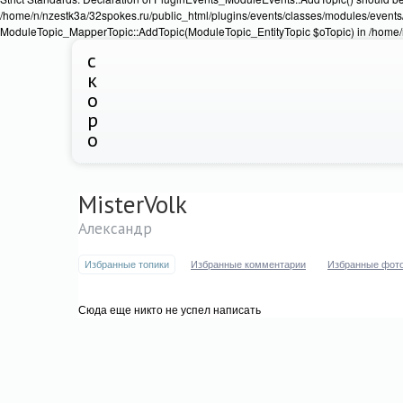
/home/n/nzestk3a/32spokes.ru/public_html/plugins/events/classes/modules/events/
ModuleTopic_MapperTopic::AddTopic(ModuleTopic_EntityTopic $oTopic) in /home/n
с
к
о
р
о
MisterVolk
Александр
Избранные топики
Избранные комментарии
Избранные фот
Сюда еще никто не успел написать