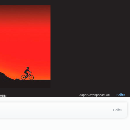
external/DklabCache/Zend/Cache/Backend/Memcached.php on line 134
Зарегистрироваться
Войти
неры
Найти