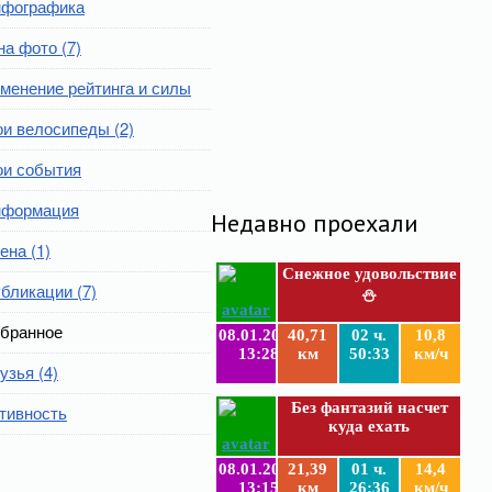
фографика
на фото (7)
менение рейтинга и силы
и велосипеды (2)
и события
формация
Недавно проехали
ена (1)
Снежное удовольствие
бликации (7)
⛄
бранное
08.01.2019
40,71
02 ч.
10,8
13:28
км
50:33
км/ч
узья (4)
Без фантазий насчет
тивность
куда ехать
08.01.2019
21,39
01 ч.
14,4
13:15
км
26:36
км/ч