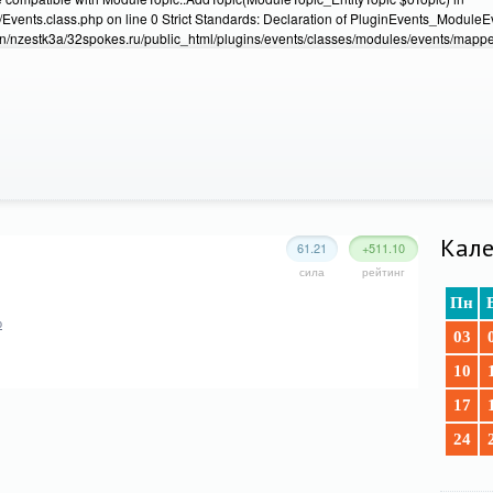
Events.class.php on line 0 Strict Standards: Declaration of PluginEvents_Module
/nzestk3a/32spokes.ru/public_html/plugins/events/classes/modules/events/mapper
Кале
61.21
+511.10
сила
рейтинг
Пн
о
03
10
17
24