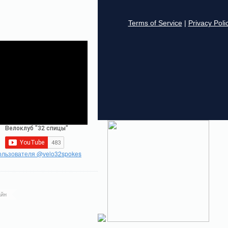
ользователя @velo32spokes
йн