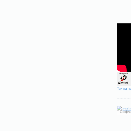
Твиты п
Оффла