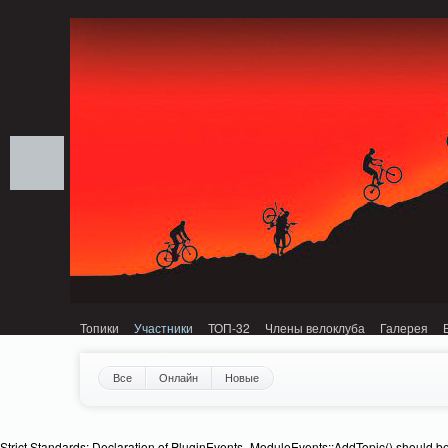
Notice: MemcachePool::get(): Server localhost (tcp 11211, udp 0) failed with: C
Топики
Участники
ТОП-32
Члены велоклуба
Галерея
Все
Онлайн
Новые
Strict Standards: Declaration of PluginEvents_ModuleEvents::AddTopic() should b