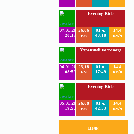
Evening Ride
07.01.2019
26,06
01 ч.
14,4
20:17
км
43:18
км/ч
Утренний велозаезд
06.01.2019
23,18
01 ч.
14,4
08:59
км
17:49
км/ч
Evening Ride
05.01.2019
26,08
01 ч.
14,4
19:50
км
42:33
км/ч
Цели