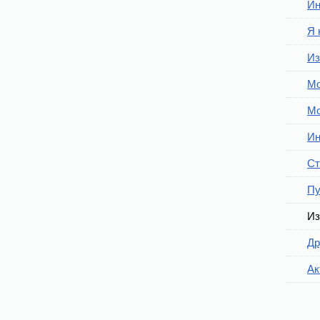
Ин
Я 
Из
Мо
Мо
Ин
Ст
Пу
Из
Др
Ак