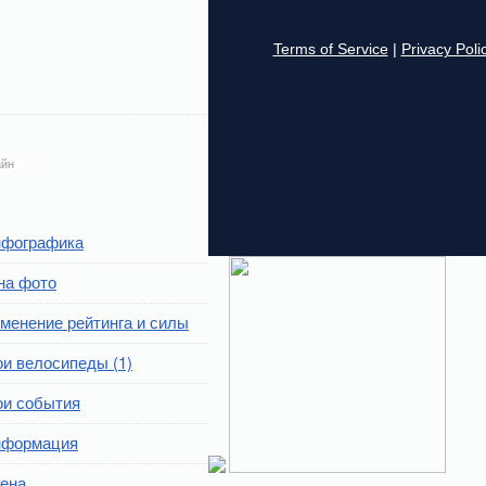
йн
фографика
на фото
менение рейтинга и силы
и велосипеды (1)
и события
формация
ена