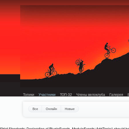
Notice: MemcachePool::get(): Server localhost (tcp 11211, udp 0) failed with: C
Топики
Участники
ТОП-32
Члены велоклуба
Галерея
Все
Онлайн
Новые
Strict Standards: Declaration of PluginEvents_ModuleEvents::AddTopic() should b