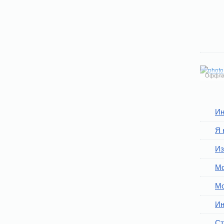
Оффла
Ин
Я 
Из
Мо
Мо
Ин
Ст