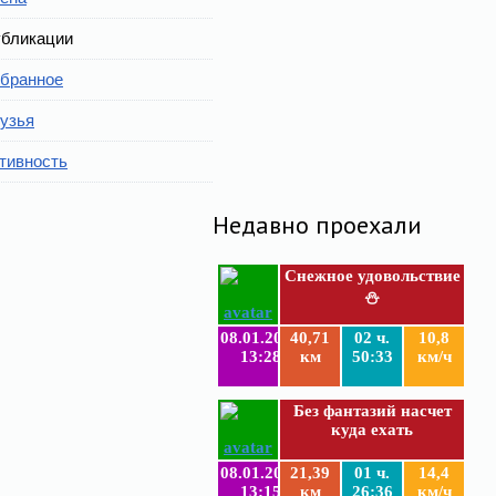
бликации
бранное
узья
тивность
Недавно проехали
Снежное удовольствие
⛄
08.01.2019
40,71
02 ч.
10,8
13:28
км
50:33
км/ч
Без фантазий насчет
куда ехать
08.01.2019
21,39
01 ч.
14,4
13:15
км
26:36
км/ч