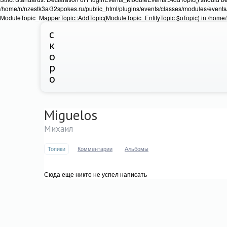
/home/n/nzestk3a/32spokes.ru/public_html/plugins/events/classes/modules/events/
ModuleTopic_MapperTopic::AddTopic(ModuleTopic_EntityTopic $oTopic) in /home/n
с
к
о
р
о
Miguelos
Михаил
Топики
Комментарии
Альбомы
Сюда еще никто не успел написать