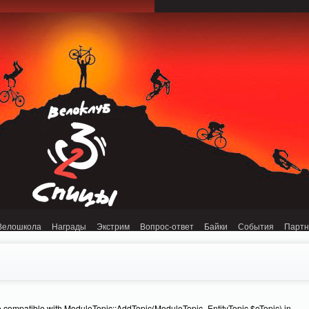
onnection refused (111) in /home/n/nzestk3a/32spokes.ru/public_html/engine/lib/
Велошкола
Награды
Экстрим
Вопрос-ответ
Байки
События
Парт
e compatible with ModuleTopic::AddTopic(ModuleTopic_EntityTopic $oTopic) in