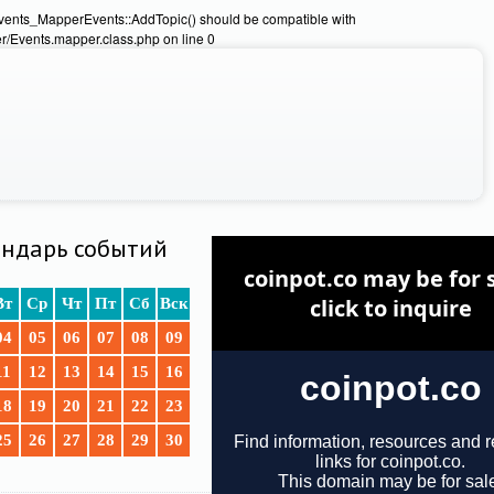
Events_MapperEvents::AddTopic() should be compatible with
/Events.mapper.class.php on line 0
ндарь событий
Вт
Ср
Чт
Пт
Сб
Вск
04
05
06
07
08
09
11
12
13
14
15
16
18
19
20
21
22
23
25
26
27
28
29
30