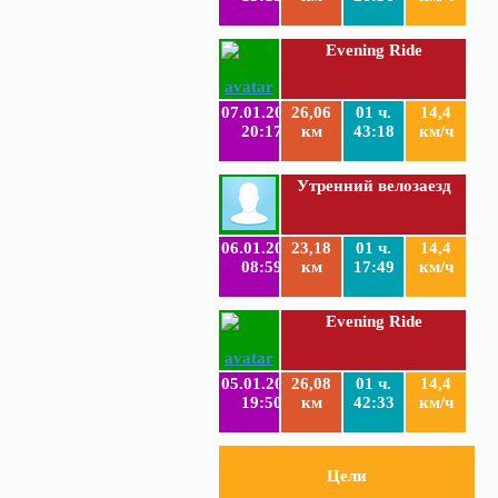
Evening Ride
07.01.2019
26,06
01 ч.
14,4
20:17
км
43:18
км/ч
Утренний велозаезд
06.01.2019
23,18
01 ч.
14,4
08:59
км
17:49
км/ч
Evening Ride
05.01.2019
26,08
01 ч.
14,4
19:50
км
42:33
км/ч
Цели