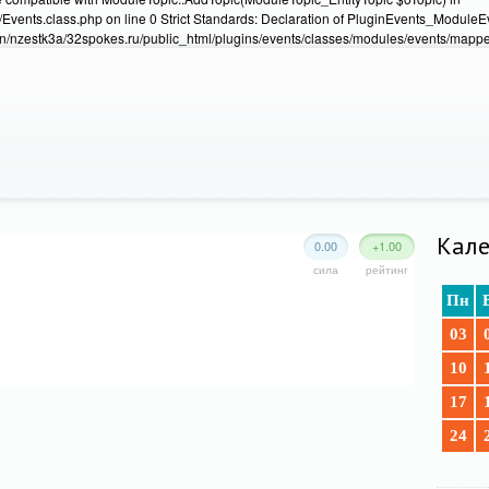
Events.class.php on line 0 Strict Standards: Declaration of PluginEvents_Module
/nzestk3a/32spokes.ru/public_html/plugins/events/classes/modules/events/mapper
Кале
0.00
+1.00
сила
рейтинг
Пн
03
10
17
24