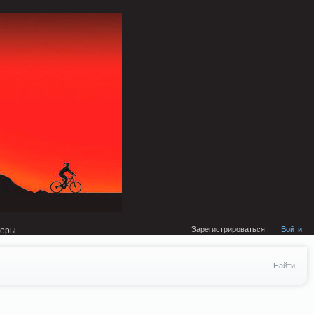
external/DklabCache/Zend/Cache/Backend/Memcached.php on line 134
Зарегистрироваться
Войти
неры
Найти