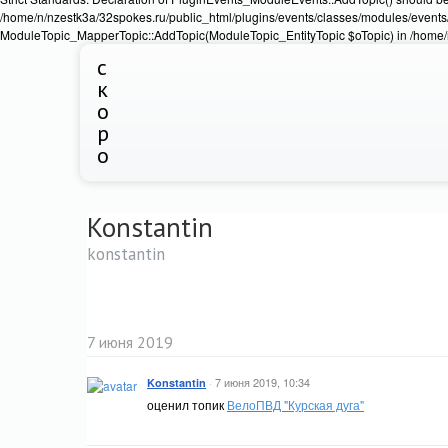
/home/n/nzestk3a/32spokes.ru/public_html/plugins/events/classes/modules/events/
ModuleTopic_MapperTopic::AddTopic(ModuleTopic_EntityTopic $oTopic) in /home/n
с
к
о
р
о
Konstantin
konstantin
7 июня 2019
·
7 июня 2019, 10:34
Konstantin
оценил топик
ВелоПВД "Курская дуга"