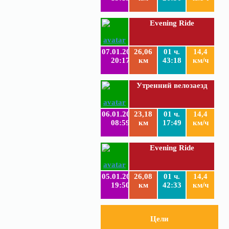
Evening Ride
07.01.2019
26,06
01 ч.
14,4
20:17
км
43:18
км/ч
Утренний велозаезд
06.01.2019
23,18
01 ч.
14,4
08:59
км
17:49
км/ч
Evening Ride
05.01.2019
26,08
01 ч.
14,4
19:50
км
42:33
км/ч
Цели