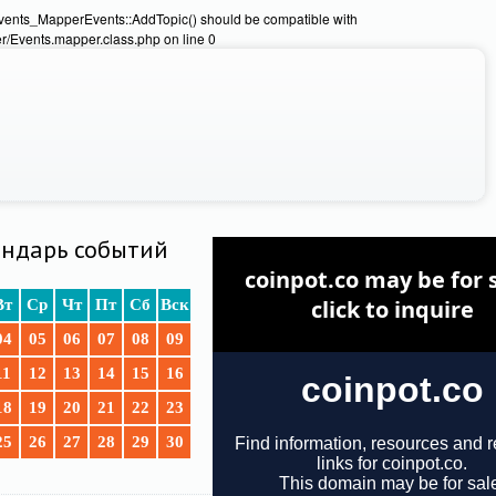
Events_MapperEvents::AddTopic() should be compatible with
/Events.mapper.class.php on line 0
ндарь событий
Вт
Ср
Чт
Пт
Сб
Вск
04
05
06
07
08
09
11
12
13
14
15
16
18
19
20
21
22
23
25
26
27
28
29
30