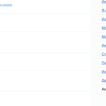
Ин
о сезона
Я 
Из
Мо
Мо
Ин
Ст
Пу
Из
Др
9
Ак