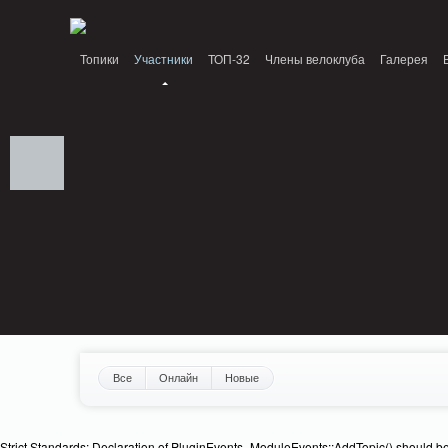
Notice: MemcachePool::get(): Server localhost (tcp 11211, udp 0) failed with: C
Топики
Участники
ТОП-32
Члены велоклуба
Галерея
Все
Онлайн
Новые
Strict Standards: Declaration of PluginEvents_ModuleEvents::AddTopic() should b