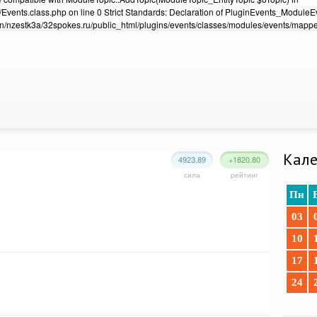
Events.class.php on line 0 Strict Standards: Declaration of PluginEvents_Module
/nzestk3a/32spokes.ru/public_html/plugins/events/classes/modules/events/mapper
Кале
4923.89
+1820.80
сила
рейтинг
Пн
03
10
17
24