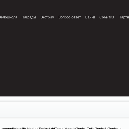
onnection refused (111) in /home/n/nzestk3a/32spokes.ru/public_html/engine/lib/
Велошкола
Награды
Экстрим
Вопрос-ответ
Байки
События
Парт
e compatible with ModuleTopic::AddTopic(ModuleTopic_EntityTopic $oTopic) in