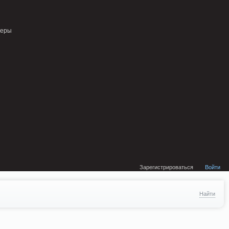
external/DklabCache/Zend/Cache/Backend/Memcached.php on line 134
неры
Зарегистрироваться
Войти
Найти