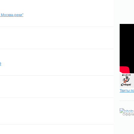
 Москва-реки"
9
Твиты п
Оффла