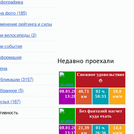
фографика
на фото (185)
менение рейтинга и силы
и велосипеды (2)
и события
формация
Недавно проехали
ена
Снежное удовольствие
бликации (3157)
⛄
бранное (5)
08.01.2019
40,71
02 ч.
10,8
13:28
км
50:33
км/ч
узья (167)
Без фантазий насчет
тивность
куда ехать
08.01.2019
21,39
01 ч.
14,4
13:15
км
26:36
км/ч