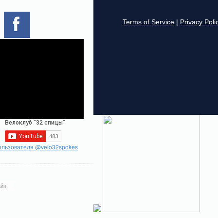
ользователя @velo32spokes
йн