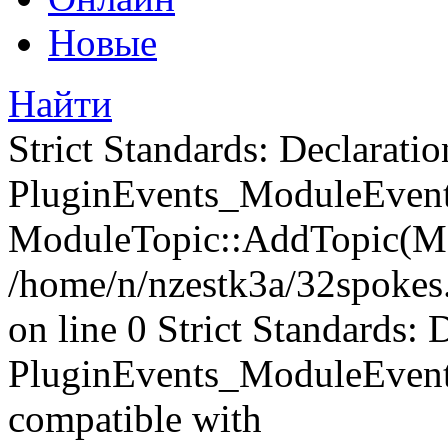
Новые
Найти
Strict Standards: Declaratio
PluginEvents_ModuleEvents
ModuleTopic::AddTopic(Mo
/home/n/nzestk3a/32spokes.
on line 0 Strict Standards: 
PluginEvents_ModuleEvent
compatible with