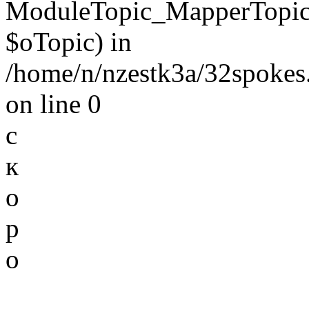
ModuleTopic_MapperTopic
$oTopic) in
/home/n/nzestk3a/32spokes.
on line 0
с
к
о
р
о