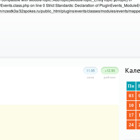
Events.class.php on line 0 Strict Standards: Declaration of PluginEvents_Module
/nzestk3a/32spokes.ru/public_html/plugins/events/classes/modules/events/mapper
Кале
11.95
+12.90
сила
рейтинг
Пн
03
10
17
24