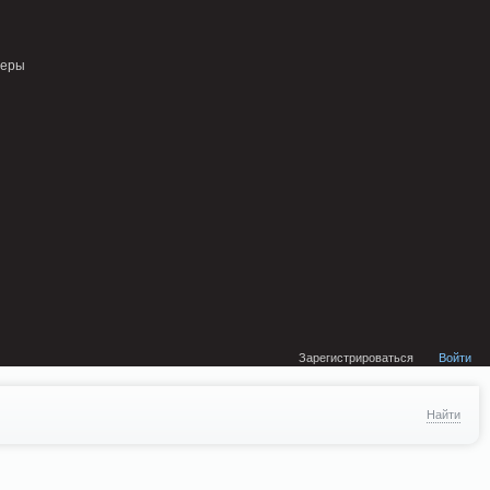
external/DklabCache/Zend/Cache/Backend/Memcached.php on line 134
неры
Зарегистрироваться
Войти
Найти