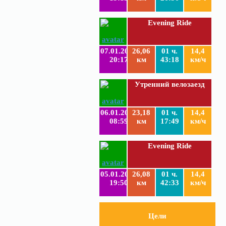
Evening Ride
07.01.2019
26,06
01 ч.
14,4
20:17
км
43:18
км/ч
Утренний велозаезд
06.01.2019
23,18
01 ч.
14,4
08:59
км
17:49
км/ч
Evening Ride
05.01.2019
26,08
01 ч.
14,4
19:50
км
42:33
км/ч
Цели