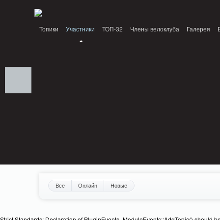
Notice: MemcachePool::get(): Server localhost (tcp 11211, udp 0) failed with: C
Топики
Участники
ТОП-32
Члены велоклуба
Галерея
Все
Онлайн
Новые
Strict Standards: Declaration of PluginEvents_ModuleEvents::AddTopic() should b