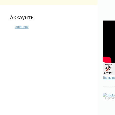
Аккаунты
odin_naz
Твиты п
Оффла