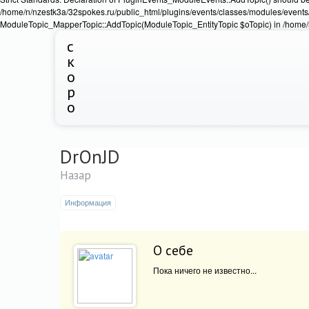
/home/n/nzestk3a/32spokes.ru/public_html/plugins/events/classes/modules/events/
ModuleTopic_MapperTopic::AddTopic(ModuleTopic_EntityTopic $oTopic) in /home/n
с
к
о
р
о
DrOnJD
Назар
Информация
О себе
Пока ничего не известно...