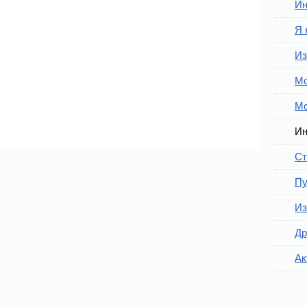
Ин
Я 
Из
Мо
Мо
Ин
Ст
Пу
Из
Др
Ак