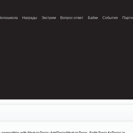
onnection refused (111) in /home/n/nzestk3a/32spokes.ru/public_html/engine/lib/
Велошкола
Награды
Экстрим
Вопрос-ответ
Байки
События
Парт
e compatible with ModuleTopic::AddTopic(ModuleTopic_EntityTopic $oTopic) in