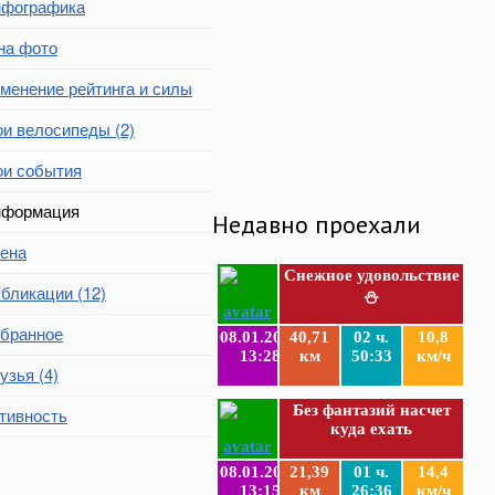
фографика
на фото
менение рейтинга и силы
и велосипеды (2)
и события
формация
Недавно проехали
ена
Снежное удовольствие
бликации (12)
⛄
бранное
08.01.2019
40,71
02 ч.
10,8
13:28
км
50:33
км/ч
узья (4)
Без фантазий насчет
тивность
куда ехать
08.01.2019
21,39
01 ч.
14,4
13:15
км
26:36
км/ч