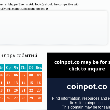
Events_MapperEvents::AddTopic() should be compatible with
/Events.mapper.class.php on line 0
ндарь событий
Вт
Ср
Чт
Пт
Сб
Вск
04
05
06
07
08
09
11
12
13
14
15
16
18
19
20
21
22
23
25
26
27
28
29
30