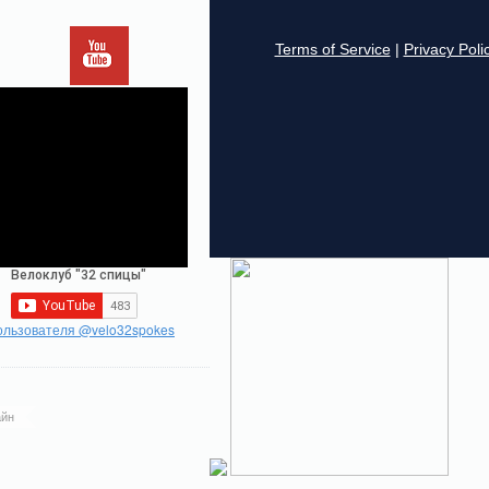
ользователя @velo32spokes
йн