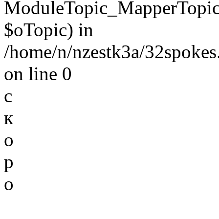
ModuleTopic_MapperTopic
$oTopic) in
/home/n/nzestk3a/32spokes.
on line 0
с
к
о
р
о