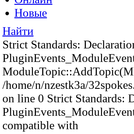
Новые
Найти
Strict Standards: Declaratio
PluginEvents_ModuleEvents
ModuleTopic::AddTopic(Mo
/home/n/nzestk3a/32spokes.
on line 0 Strict Standards: 
PluginEvents_ModuleEvent
compatible with