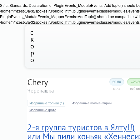
Strict Standards: Declaration of PluginEvents_ModuleEvents::AddTopic() should b
/home/n/nzestk3a/32spokes.ru/public_html/plugins/events/classes/modules/events/Ev
PluginEvents_ModuleEvents_MapperEvents::AddTopic() should be compatible wit
/home/n/nzestk3a/32spokes.ru/public_html/plugins/events/classes/modules/events
с
к
о
р
о
Chery
60.50
+26.3
сила
рейти
Черепашка
Избранные топики (1)
Избранные комментарии
Избранные фото
2-я группа туристов в Ялту!!)
или Мы пили коньяк «Хеннеси