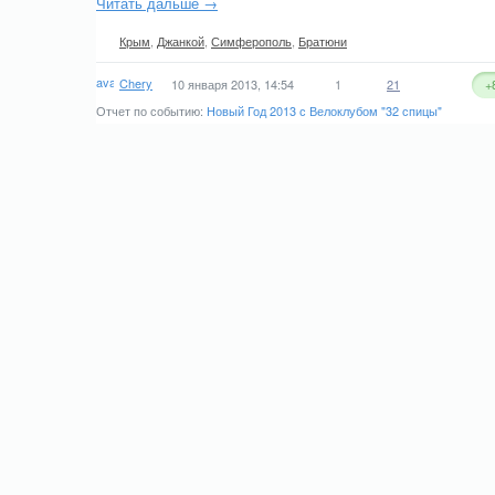
Читать дальше →
Крым
,
Джанкой
,
Симферополь
,
Братюни
Chery
10 января 2013, 14:54
1
21
+
Отчет по событию:
Новый Год 2013 с Велоклубом "32 спицы"