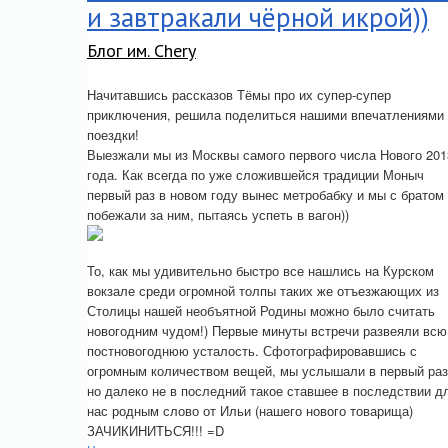
и завтракали чёрной икрой))
Блог им. Chery
Начитавшись рассказов Тёмы про их супер-супер
приключения, решила поделиться нашими впечатлениями 
поездки!
Выезжали мы из Москвы самого первого числа Нового 201
года. Как всегда по уже сложившейся традиции Моныч
первый раз в новом году вынес метробабку и мы с братом
побежали за ним, пытаясь успеть в вагон))
То, как мы удивительно быстро все нашлись на Курском
вокзале среди огромной толпы таких же отъезжающих из
Столицы нашей необъятной Родины можно было считать
новогодним чудом!) Первые минуты встречи развеяли всю
постновогоднюю усталость. Сфотографировавшись с
огромным количеством вещей, мы услышали в первый раз
но далеко не в последний такое ставшее в последствии д
нас родным слово от Ильи (нашего нового товарища)
ЗАЧИКИНИТЬСЯ!!! =D