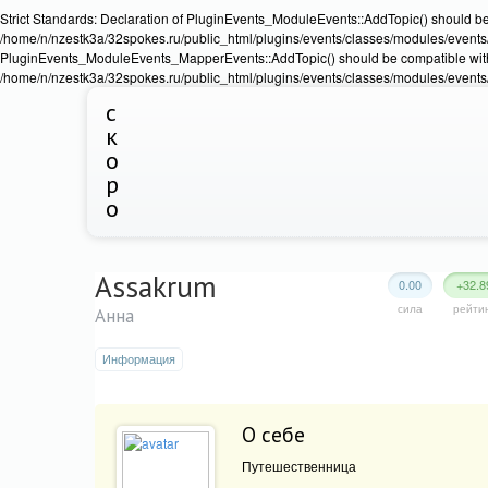
Strict Standards: Declaration of PluginEvents_ModuleEvents::AddTopic() should b
/home/n/nzestk3a/32spokes.ru/public_html/plugins/events/classes/modules/events/Ev
PluginEvents_ModuleEvents_MapperEvents::AddTopic() should be compatible wit
/home/n/nzestk3a/32spokes.ru/public_html/plugins/events/classes/modules/events
с
к
о
р
о
Assakrum
0.00
+32.8
сила
рейти
Анна
Информация
О себе
Путешественница