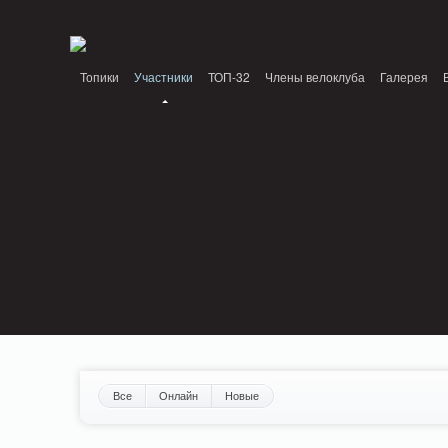
Notice: MemcachePool::get(): Server localhost (tcp 11211, udp 0) failed with: Conn
/home/n/nzestk3a/32spokes.ru/public_html/engine/lib/external/DklabCache/Zen
Топики
Участники
ТОП-32
Члены велоклуба
Галерея
Вопрос-ответ
Байки
События
Партнеры
Все
Онлайн
Новые