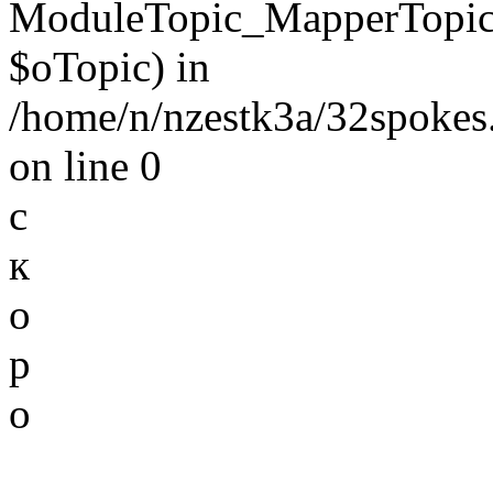
ModuleTopic_MapperTopic
$oTopic) in
/home/n/nzestk3a/32spokes.
on line 0
с
к
о
р
о