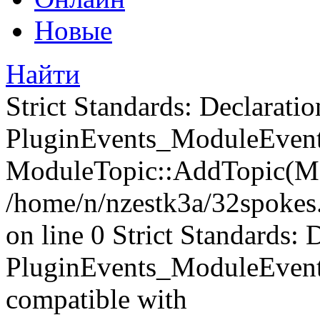
Новые
Найти
Strict Standards: Declaratio
PluginEvents_ModuleEvents
ModuleTopic::AddTopic(Mo
/home/n/nzestk3a/32spokes.
on line 0 Strict Standards: 
PluginEvents_ModuleEvent
compatible with