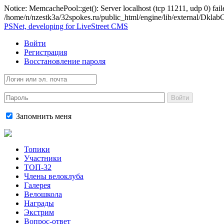
Notice: MemcachePool::get(): Server localhost (tcp 11211, udp 0) fail
/home/n/nzestk3a/32spokes.ru/public_html/engine/lib/external/Dkl
PSNet, developing for LiveStreet CMS
Войти
Регистрация
Восстановление пароля
Войти
Запомнить меня
Топики
Участники
ТОП-32
Члены велоклуба
Галерея
Велошкола
Награды
Экстрим
Вопрос-ответ