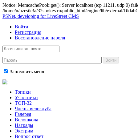
Notice: MemcachePool::get(): Server localhost (tcp 11211, udp 0) fail
/home/n/nzestk3a/32spokes.ru/public_html/engine/lib/external/Dkl
PSNet, developing for LiveStreet CMS
Войти
Регистрация
Восстановление пароля
Войти
Запомнить меня
Топики
Участники
ТОП-32
Члены велоклуба
Галерея
Велошкола
Награды
Экстрим
Вопрос-ответ