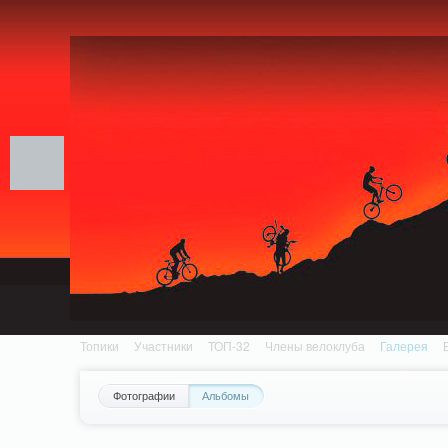
Notice: MemcachePool::get(): Server localhost (tcp 11211, udp 0) failed with: Conn
/home/n/nzestk3a/32spokes.ru/public_html/engine/lib/external/DklabCache/Zen
Топики
Участники
ТОП-32
Члены велоклуба
Галерея
Фотографии
Альбомы
Вопрос-ответ
Байки
События
Партнеры