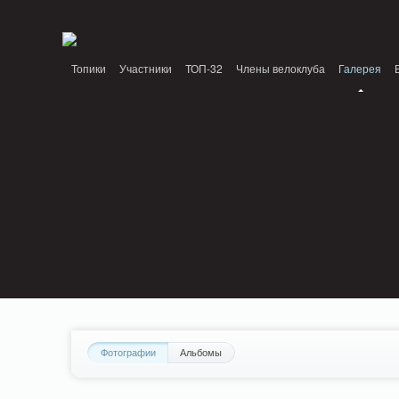
Notice: MemcachePool::get(): Server localhost (tcp 11211, udp 0) failed with: Conn
/home/n/nzestk3a/32spokes.ru/public_html/engine/lib/external/DklabCache/Zen
Топики
Участники
ТОП-32
Члены велоклуба
Галерея
Вопрос-ответ
Байки
События
Партнеры
Фотографии
Альбомы