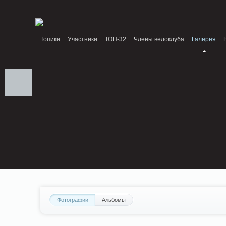
Notice: MemcachePool::get(): Server localhost (tcp 11211, udp 0) failed with: Conn
/home/n/nzestk3a/32spokes.ru/public_html/engine/lib/external/DklabCache/Zen
Топики
Участники
ТОП-32
Члены велоклуба
Галерея
Вопрос-ответ
Байки
События
Партнеры
Фотографии
Альбомы