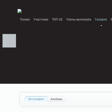
Notice: MemcachePool::get(): Server localhost (tcp 11211, udp 0) failed with: Conn
/home/n/nzestk3a/32spokes.ru/public_html/engine/lib/external/DklabCache/Zen
Топики
Участники
ТОП-32
Члены велоклуба
Галерея
Вопрос-ответ
Байки
События
Партнеры
Фотографии
Альбомы