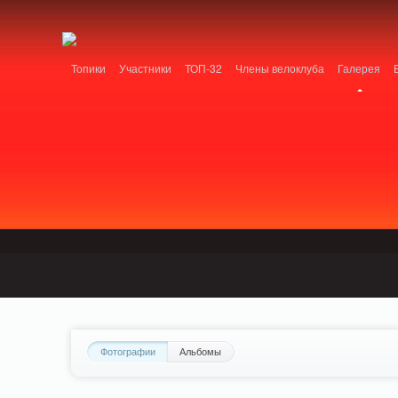
Notice: MemcachePool::get(): Server localhost (tcp 11211, udp 0) failed with: Conn
/home/n/nzestk3a/32spokes.ru/public_html/engine/lib/external/DklabCache/Zen
Топики
Участники
ТОП-32
Члены велоклуба
Галерея
Вопрос-ответ
Байки
События
Партнеры
Фотографии
Альбомы