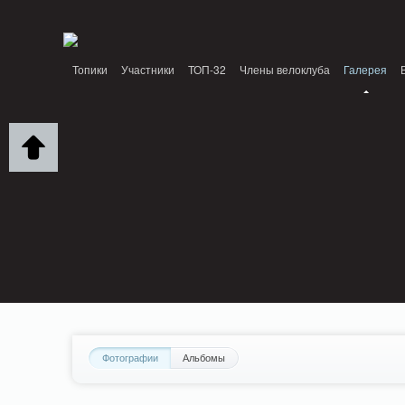
Notice: MemcachePool::get(): Server localhost (tcp 11211, udp 0) failed with: Conn
/home/n/nzestk3a/32spokes.ru/public_html/engine/lib/external/DklabCache/Zen
Топики
Участники
ТОП-32
Члены велоклуба
Галерея
Вопрос-ответ
Байки
События
Партнеры
Фотографии
Альбомы