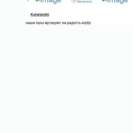
Увеличить
Konstantin
наши оргы мутируют на радость клубу
Орги
,
мутанты
Konst69
14 июля 2014, 16:51
Фотография сделана во время
"Happy birthday - 6"
0
комментариев
Только зарегистрированные и авторизованные пользователи
могут оставлять комментарии.