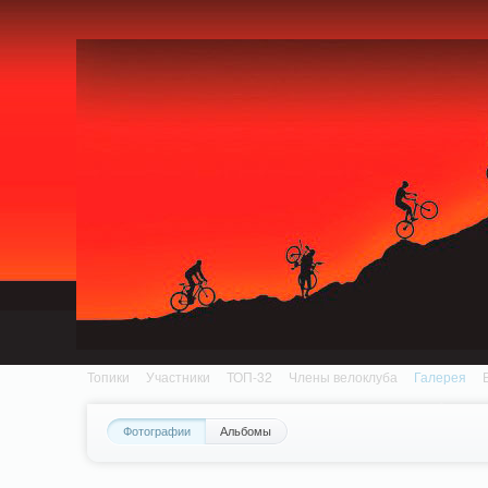
Notice: MemcachePool::get(): Server localhost (tcp 11211, udp 0) failed with: Conn
/home/n/nzestk3a/32spokes.ru/public_html/engine/lib/external/DklabCache/Zen
Топики
Участники
ТОП-32
Члены велоклуба
Галерея
Фотографии
Альбомы
Вопрос-ответ
Байки
События
Партнеры