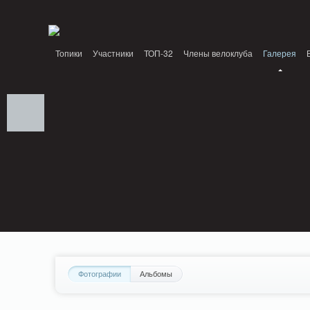
Notice: MemcachePool::get(): Server localhost (tcp 11211, udp 0) failed with: Conn
/home/n/nzestk3a/32spokes.ru/public_html/engine/lib/external/DklabCache/Zen
Топики
Участники
ТОП-32
Члены велоклуба
Галерея
Вопрос-ответ
Байки
События
Партнеры
Фотографии
Альбомы