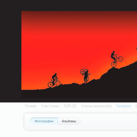
Notice: MemcachePool::get(): Server localhost (tcp 11211, udp 0) failed with: Conn
/home/n/nzestk3a/32spokes.ru/public_html/engine/lib/external/DklabCache/Zen
Топики
Участники
ТОП-32
Члены велоклуба
Галерея
Фотографии
Альбомы
Вопрос-ответ
Байки
События
Партнеры