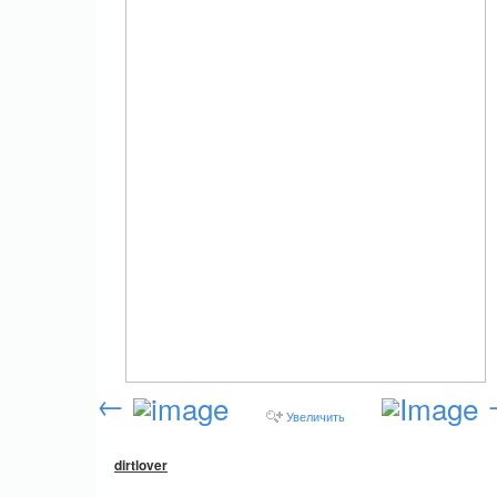
←
Увеличить
dirtlover