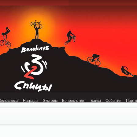
onnection refused (111) in /home/n/nzestk3a/32spokes.ru/public_html/engine/lib/
Велошкола
Награды
Экстрим
Вопрос-ответ
Байки
События
Парт