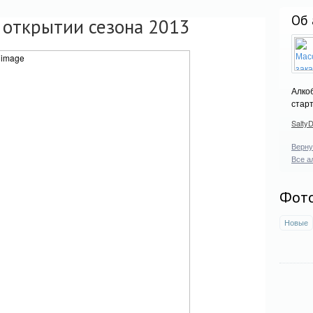
Об 
 открытии сезона 2013
Алко
стар
Salty
Верну
Все а
Фот
Новые