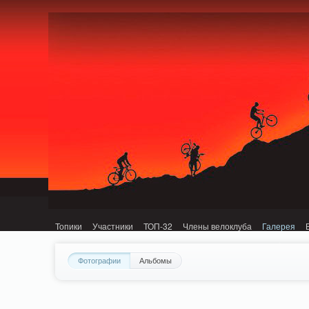
Notice: MemcachePool::get(): Server localhost (tcp 11211, udp 0) failed with: C
Топики
Участники
ТОП-32
Члены велоклуба
Галерея
Фотографии
Альбомы