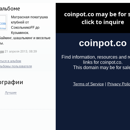
альбоме
Матрасная покатушка
клубней от
СокольникоFF до
Кузьминок.
байкинг, шашлыкинг и веселые
ты.
Dog
21 апреля 2013, 08:39
ться в альбом
льбомы пользователя
ографии
Лучшие