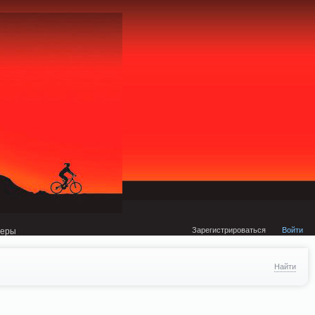
external/DklabCache/Zend/Cache/Backend/Memcached.php on line 134
Зарегистрироваться
Войти
неры
Найти