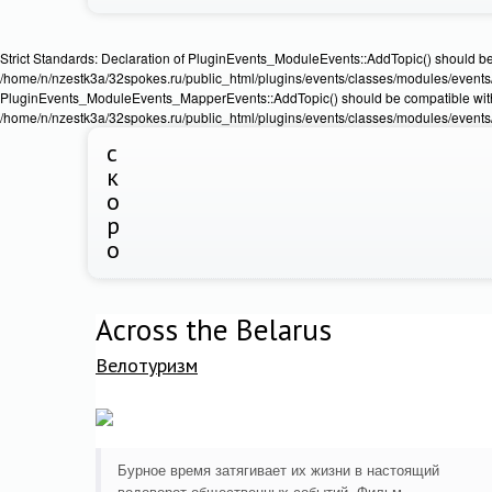
Strict Standards: Declaration of PluginEvents_ModuleEvents::AddTopic() should b
/home/n/nzestk3a/32spokes.ru/public_html/plugins/events/classes/modules/events/Ev
PluginEvents_ModuleEvents_MapperEvents::AddTopic() should be compatible wit
/home/n/nzestk3a/32spokes.ru/public_html/plugins/events/classes/modules/events
с
к
о
р
о
Across the Belarus
Велотуризм
Бурное время затягивает их жизни в настоящий
водоворот общественных событий. Фильм