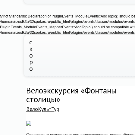
Strict Standards: Declaration of PluginEvents_ModuleEvents::AddTopic() should b
/home/n/nzestk3a/32spokes.ru/public_html/plugins/events/classes/modules/events/Ev
PluginEvents_ModuleEvents_MapperEvents::AddTopic() should be compatible wit
/home/n/nzestk3a/32spokes.ru/public_html/plugins/events/classes/modules/events
с
к
о
р
о
Велоэкскурсия «Фонтаны
столицы»
ВелоКультТур
Освежающе-познавательная велоэкскурсия, посвящённая