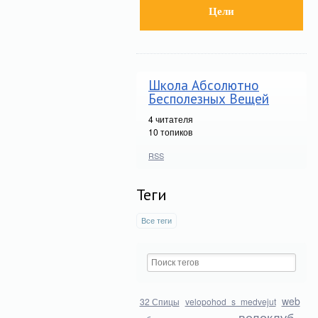
Цели
Школа Абсолютно
Бесполезных Вещей
4
читателя
10 топиков
RSS
Теги
Все теги
web
32 Спицы
velopohod_s_medvejut
велоклуб