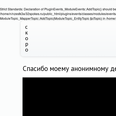
Strict Standards: Declaration of PluginEvents_ModuleEvents::AddTopic() should b
/home/n/nzestk3a/32spokes.ru/public_html/plugins/events/classes/modules/events/
ModuleTopic_MapperTopic::AddTopic(ModuleTopic_EntityTopic $oTopic) in /home/n
с
к
о
р
о
Спасибо моему анонимному д