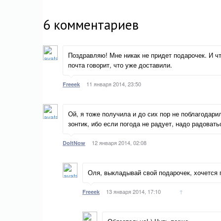
6
комментариев
Поздравляю! Мне никак не придет подарочек. И чт
почта говорит, что уже доставили.
11 января 2014, 23:50
Freeek
Ой, я тоже получила и до сих пор не поблагодари
зонтик, ибо если погода не радует, надо радоват
12 января 2014, 02:08
DoItNow
Оля, выкладывай свой подарочек, хочется 
13 января 2014, 17:10
↑
Freeek