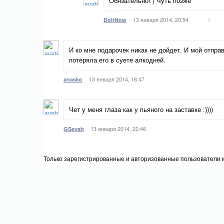
Обязательно! ) Чуть позже
13 января 2014, 20:54
↑
DoItNow
И ко мне подарочек никак не дойдет. И мой отпра
потеряла его в суете алкодней.
13 января 2014, 16:47
anasko
Чет у меня глаза как у пьяного на заставке :))))
13 января 2014, 22:46
GSevah
Только зарегистрированные и авторизованные пользователи м