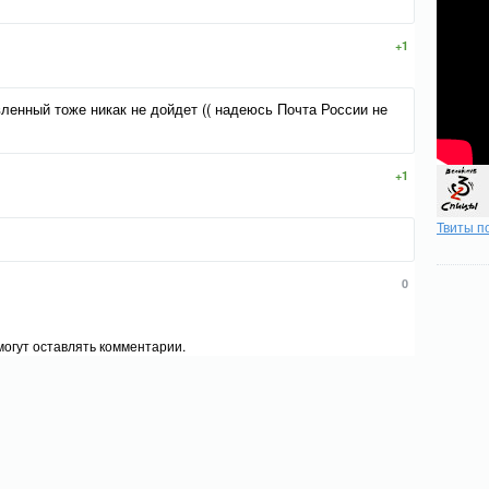
+1
вленный тоже никак не дойдет (( надеюсь Почта России не
+1
Твиты п
0
огут оставлять комментарии.