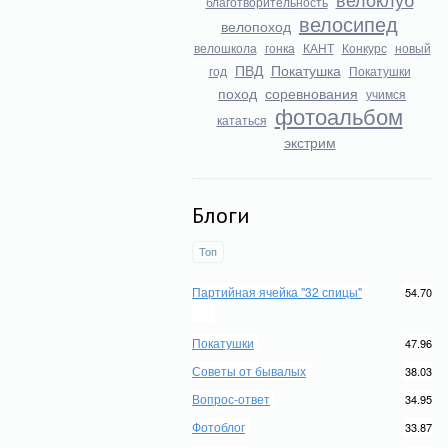
благотворительность
велосипед
велопоход
велошкола
гонка
КАНТ
Конкурс
новый
ПВД
Покатушка
год
Покатушки
поход
соревнования
учимся
фотоальбом
кататься
экстрим
Блоги
Топ
Партийная ячейка "32 спицы"
54.70
Покатушки
47.96
Советы от бывалых
38.03
Вопрос-ответ
34.95
Фотоблог
33.87