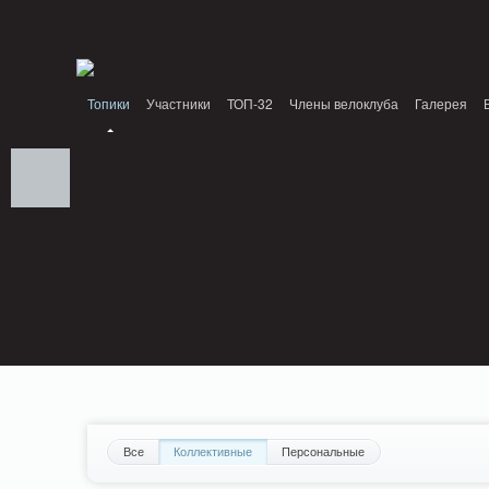
Notice: MemcachePool::get(): Server localhost (tcp 11211, udp 0) failed with: C
Standards: Declaration of PluginReview_ModuleReview::AddTopic() should be com
/home/n/nzestk3a/32spokes.ru/public_html/plugins/review/classes/modules/review/
Топики
Участники
ТОП-32
Члены велоклуба
Галерея
Все
Коллективные
Персональные