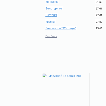
Конкурсы
31.53
Велотуризм
27.61
Экстрим
27.61
Квесты
27.59
Велошкола "32 спицы"
25.43
Все блоги