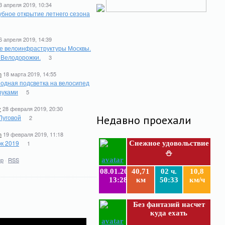
3 апреля 2019, 10:34
бное открытие летнего сезона
6 апреля 2019, 14:39
е велоинфраструктуры Москвы.
. Велодорожки.
3
n
18 марта 2019, 14:55
одная подсветка на велосипед
руками
5
y
28 февраля 2019, 20:30
Луговой
Недавно проехали
2
n
19 февраля 2019, 11:18
к 2019
1
Снежное удовольствие
⛄
ир
·
RSS
08.01.2019
40,71
02 ч.
10,8
13:28
км
50:33
км/ч
Без фантазий насчет
куда ехать