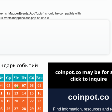
Events_MapperEvents::AddTopic() should be compatible with
/Events.mapper.class.php on line 0
ндарь событий
Вт
Ср
Чт
Пт
Сб
Вск
04
05
06
07
08
09
11
12
13
14
15
16
18
19
20
21
22
23
25
26
27
28
29
30