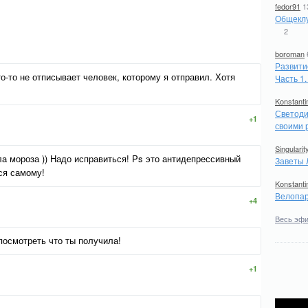
fedor91
1
Общеклу
2
boroman
Развити
о-то не отписывает человек, которому я отправил. Хотя
Часть 1
Konstanti
Светоди
+1
своими 
Singularit
ла мороза )) Надо исправиться! Ps это антидепрессивный
Заветы 
ься самому!
Konstanti
Велопар
+4
Весь эф
посмотреть что ты получила!
+1