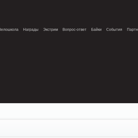
onnection refused (111) in /home/n/nzestk3a/32spokes.ru/public_html/engine/lib/e
patible with ModuleTopic::AddTopic(ModuleTopic_EntityTopic $oTopic) in
Review.class.php on line 0
Велошкола
Награды
Экстрим
Вопрос-ответ
Байки
События
Парт