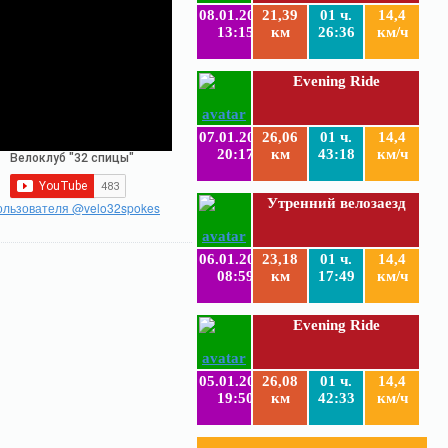
08.01.2019
21,39
01 ч.
14,4
13:15
км
26:36
км/ч
Evening Ride
07.01.2019
26,06
01 ч.
14,4
20:17
км
43:18
км/ч
Утренний велозаезд
ользователя @velo32spokes
06.01.2019
23,18
01 ч.
14,4
08:59
км
17:49
км/ч
Evening Ride
05.01.2019
26,08
01 ч.
14,4
19:50
км
42:33
км/ч