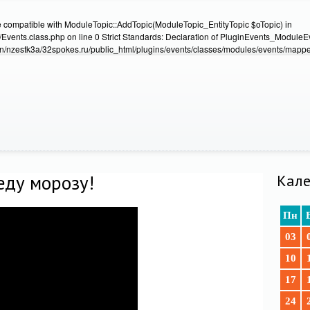
e compatible with ModuleTopic::AddTopic(ModuleTopic_EntityTopic $oTopic) in
Events.class.php on line 0 Strict Standards: Declaration of PluginEvents_Module
/nzestk3a/32spokes.ru/public_html/plugins/events/classes/modules/events/mapper
еду морозу!
Кале
Пн
03
10
17
24