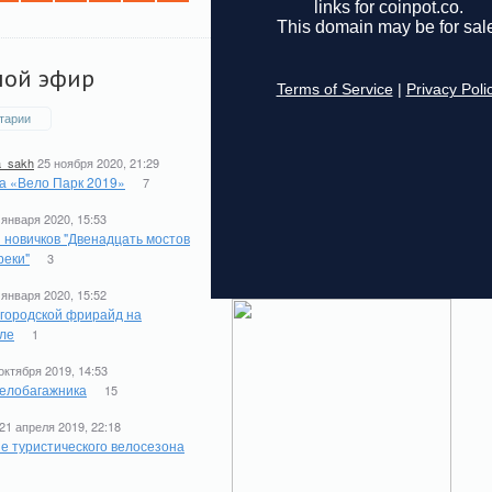
мой эфир
тарии
a_sakh
25 ноября 2020, 21:29
а «Вело Парк 2019»
7
 января 2020, 15:53
 новичков "Двенадцать мостов
реки"
3
 января 2020, 15:52
 городской фрирайд на
ле
1
октября 2019, 14:53
елобагажника
15
21 апреля 2019, 22:18
е туристического велосезона
1