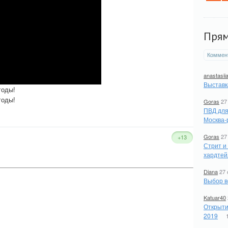
Пря
Коммен
anastasii
Выставк
годы!
годы!
Goras
27
ПВД для
Москва-
Goras
27
+13
Стрит и
хардтей
Diana
27 
Выбор в
Katuar40
Открыти
2019