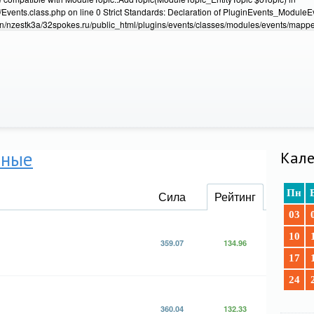
Events.class.php on line 0 Strict Standards: Declaration of PluginEvents_Module
/nzestk3a/32spokes.ru/public_html/plugins/events/classes/modules/events/mapper
нные
Кале
Пн
Сила
Рейтинг
03
10
359.07
134.96
17
24
360.04
132.33