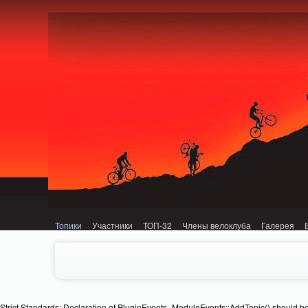
Notice: MemcachePool::get(): Server localhost (tcp 11211, udp 0) failed with: C
Топики
Участники
ТОП-32
Члены велоклуба
Галерея
Strict Standards: Declaration of PluginEvents_ModuleEvents::AddTopic() should b