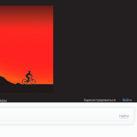
external/DklabCache/Zend/Cache/Backend/Memcached.php on line 134
Зарегистрироваться
Войти
неры
Найти