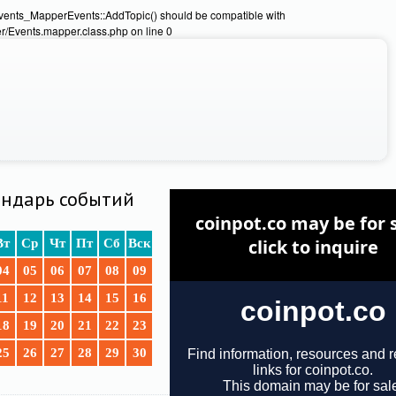
Events_MapperEvents::AddTopic() should be compatible with
/Events.mapper.class.php on line 0
ндарь событий
Вт
Ср
Чт
Пт
Сб
Вск
04
05
06
07
08
09
11
12
13
14
15
16
18
19
20
21
22
23
25
26
27
28
29
30