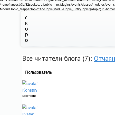
/home/n/nzestk3a/32spokes.ru/public_html/plugins/events/classes/modules/events/
ModuleTopic_MapperTopic::AddTopic(ModuleTopic_EntityTopic $oTopic) in /home/n
с
к
о
р
о
Все читатели блога (7):
Отчая
Пользователь
Konst69
Константин
ilyafan