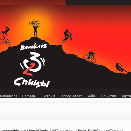
onnection refused (111) in /home/n/nzestk3a/32spokes.ru/public_html/engine/lib/
Велошкола
Награды
Экстрим
Вопрос-ответ
Байки
События
Парт
e compatible with ModuleTopic::AddTopic(ModuleTopic_EntityTopic $oTopic) in