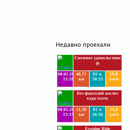
Недавно проехали
Снежное удовольствие
⛄
08.01.2019
40,71
02 ч.
10,8
13:28
км
50:33
км/ч
Без фантазий насчет
куда ехать
08.01.2019
21,39
01 ч.
14,4
13:15
км
26:36
км/ч
Evening Ride