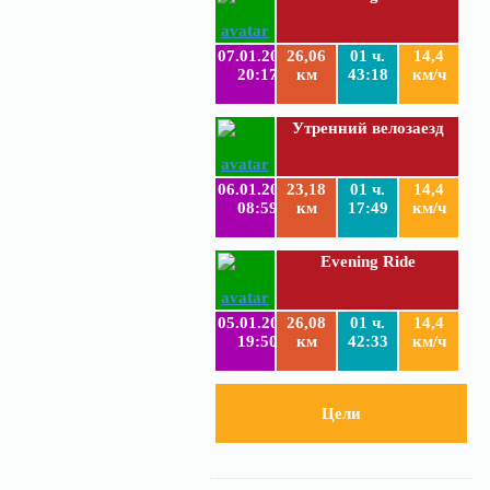
07.01.2019
26,06
01 ч.
14,4
20:17
км
43:18
км/ч
Утренний велозаезд
06.01.2019
23,18
01 ч.
14,4
08:59
км
17:49
км/ч
Evening Ride
05.01.2019
26,08
01 ч.
14,4
19:50
км
42:33
км/ч
Цели