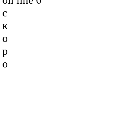
с
к
о
р
о