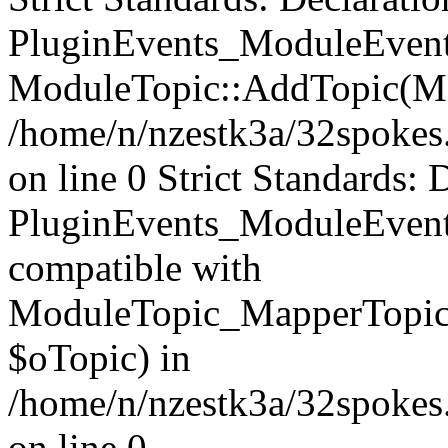
PluginEvents_ModuleEvents
ModuleTopic::AddTopic(Mo
/home/n/nzestk3a/32spokes.
on line 0 Strict Standards: 
PluginEvents_ModuleEvent
compatible with
ModuleTopic_MapperTopic
$oTopic) in
/home/n/nzestk3a/32spokes.
on line 0