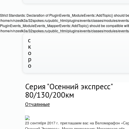
Strict Standards: Declaration of PluginEvents_ModuleEvents::AddTopic() should b
/home/n/nzestk3a/32spokes.ru/public_html/plugins/events/classes/modules/events/Ev
PluginEvents_ModuleEvents_MapperEvents::AddTopic() should be compatible wit
/home/n/nzestk3a/32spokes.ru/public_html/plugins/events/classes/modules/events
с
к
о
р
о
Серия "Осенний экспресс"
80/130/200км
Отчаянные
23 сентября 2017 г. приглашаем вас на Веломарафон «Се
Осенний Экспресс». Место проведения: Московская обл.,