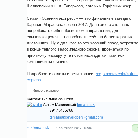
Щелковский р-н, д. Топорково, лагерь у Торфяных озер.
Серия «Осенний экспресс» — это финальные заезды от
Караван-Марафона сезона 2017. Для кого-то это шанс
попробовать себя в бреветном направлении, для
сомневающихся — попробовать себя на более коротких
дистанциях. Ну а для кого-то это хороший повод встретит
в конце теплого велосипедного сезона, проехаться по
приятному маршруту, а потом насладится приятной
компанией на финише.
Подробности оплаты и регистрации:
reg.place/events/autum
express
бревет
,
марафон
Контактные лица события:
Артем Маковецкий
tema_mak
79175405766
temamakdeveloper@gmail.com
tema_mak
11 сентября 2017, 13:36
+