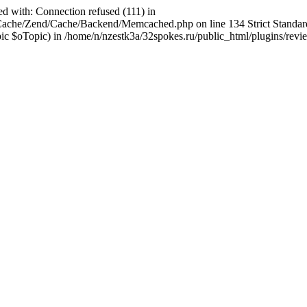
ed with: Connection refused (111) in
abCache/Zend/Cache/Backend/Memcached.php on line 134 Strict Stand
$oTopic) in /home/n/nzestk3a/32spokes.ru/public_html/plugins/review