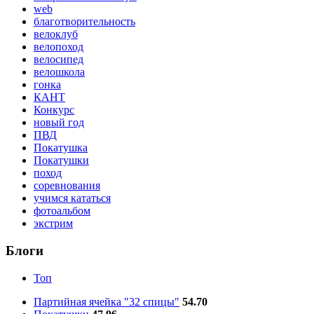
web
благотворительность
велоклуб
велопоход
велосипед
велошкола
гонка
КАНТ
Конкурс
новый год
ПВД
Покатушка
Покатушки
поход
соревнования
учимся кататься
фотоальбом
экстрим
Блоги
Топ
Партийная ячейка "32 спицы"
54.70