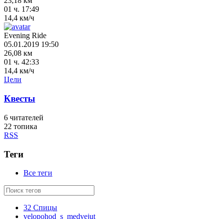
23,18 км
01 ч. 17:49
14,4 км/ч
Evening Ride
05.01.2019 19:50
26,08 км
01 ч. 42:33
14,4 км/ч
Цели
Квесты
6
читателей
22 топика
RSS
Теги
Все теги
32 Спицы
velopohod_s_medvejut