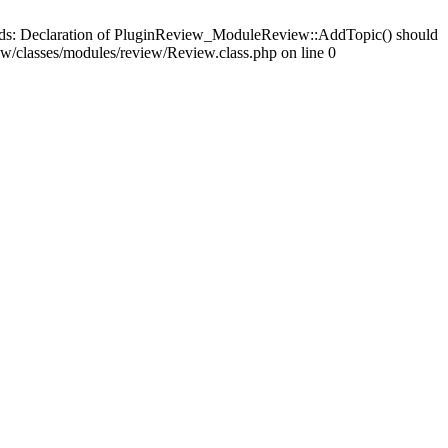
ards: Declaration of PluginReview_ModuleReview::AddTopic() should
/classes/modules/review/Review.class.php on line 0