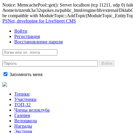
Notice: MemcachePool::get(): Server localhost (tcp 11211, udp 0) fail
/home/n/nzestk3a/32spokes.ru/public_html/engine/lib/external/Dkl
be compatible with ModuleTopic::AddTopic(ModuleTopic_EntityTopic 
PSNet, developing for LiveStreet CMS
Войти
Регистрация
Восстановление пароля
Войти
Запомнить меня
Топики
Участники
ТОП-32
Члены велоклуба
Галерея
Велошкола
Награды
Экстрим