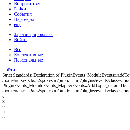
Вопрос-ответ
Байки
События
Партнеры
еще
Зарегистрироваться
Войти
Все
Коллективные
Персональные
Найти
Strict Standards: Declaration of PluginEvents_ModuleEvents::AddT
/home/n/nzestk3a/32spokes.ru/public_html/plugins/events/classes/modul
PluginEvents_ModuleEvents_MapperEvents::AddTopic() should be 
/home/n/nzestk3a/32spokes.ru/public_html/plugins/events/classes/mod
с
к
о
р
о