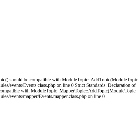
opic() should be compatible with ModuleTopic::AddTopic(ModuleTopic
es/events/Events.class.php on line 0 Strict Standards: Declaration of
compatible with ModuleTopic_MapperTopic::AddTopic(ModuleTopic_E
ules/events/mapper/Events.mapper.class.php on line 0