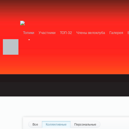
Notice: MemcachePool::get(): Server localhost (tcp 11211, udp 0) failed with: Conn
/home/n/nzestk3a/32spokes.ru/public_html/engine/lib/external/DklabCache/Zend/
PluginReview_ModuleReview::AddTopic() should be compatible with ModuleTopic:
/home/n/nzestk3a/32spokes.ru/public_html/plugins/review/classes/modules/review/
Топики
Участники
ТОП-32
Члены велоклуба
Галерея
Вопрос-ответ
Байки
События
Партнеры
Все
Коллективные
Персональные