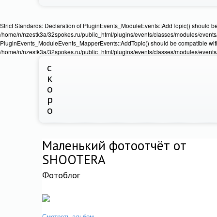
Strict Standards: Declaration of PluginEvents_ModuleEvents::AddTopic() should b
/home/n/nzestk3a/32spokes.ru/public_html/plugins/events/classes/modules/events/Ev
PluginEvents_ModuleEvents_MapperEvents::AddTopic() should be compatible wit
/home/n/nzestk3a/32spokes.ru/public_html/plugins/events/classes/modules/events
с
к
о
р
о
Маленький фотоотчёт от
SHOOTERA
Фотоблог
Смотреть альбом