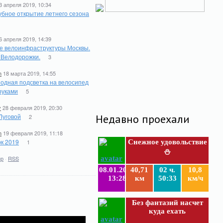
3 апреля 2019, 10:34
бное открытие летнего сезона
6 апреля 2019, 14:39
е велоинфраструктуры Москвы.
. Велодорожки.
3
n
18 марта 2019, 14:55
одная подсветка на велосипед
руками
5
y
28 февраля 2019, 20:30
Луговой
Недавно проехали
2
n
19 февраля 2019, 11:18
к 2019
1
Снежное удовольствие
⛄
ир
·
RSS
08.01.2019
40,71
02 ч.
10,8
13:28
км
50:33
км/ч
Без фантазий насчет
куда ехать