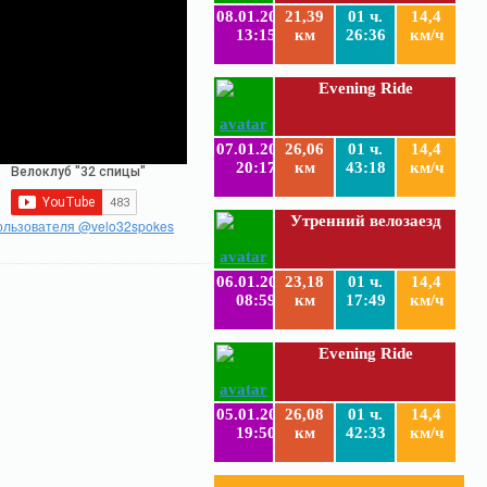
08.01.2019
21,39
01 ч.
14,4
13:15
км
26:36
км/ч
Evening Ride
07.01.2019
26,06
01 ч.
14,4
20:17
км
43:18
км/ч
Утренний велозаезд
ользователя @velo32spokes
06.01.2019
23,18
01 ч.
14,4
08:59
км
17:49
км/ч
Evening Ride
05.01.2019
26,08
01 ч.
14,4
19:50
км
42:33
км/ч