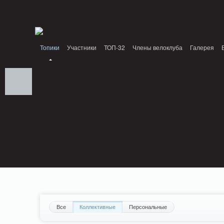
Notice: MemcachePool::get(): Server localhost (tcp 11211, udp 0) failed with: C
Standards: Declaration of PluginReview_ModuleReview::AddTopic() should be com
/home/n/nzestk3a/32spokes.ru/public_html/plugins/review/classes/modules/review/
Топики
Участники
ТОП-32
Члены велоклуба
Галерея
Все
Коллективные
Персональные