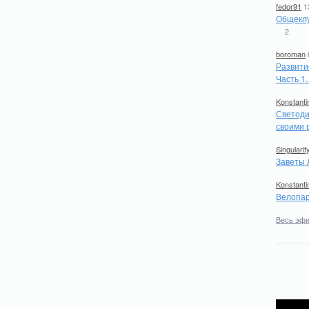
fedor91
1
Общеклу
2
boroman
Развити
Часть 1
Konstanti
Светоди
своими 
Singularit
Заветы 
Konstanti
Велопар
Весь эф