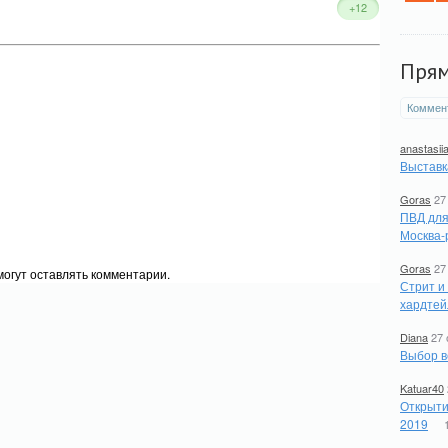
+12
Пря
Коммен
anastasii
Выставк
Goras
27
ПВД для
Москва-
Goras
27
огут оставлять комментарии.
Стрит и
хардтей
Diana
27 
Выбор в
Katuar40
Открыти
2019