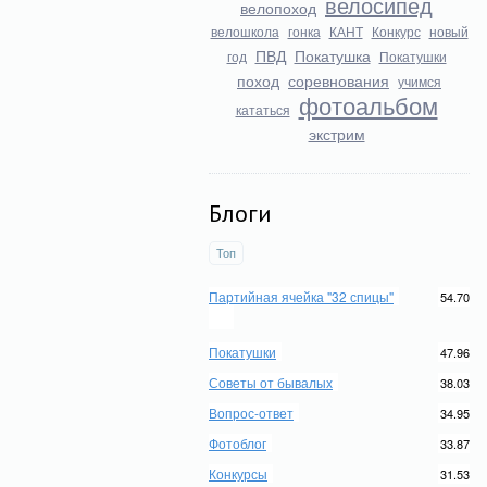
велосипед
велопоход
велошкола
гонка
КАНТ
Конкурс
новый
ПВД
Покатушка
год
Покатушки
поход
соревнования
учимся
фотоальбом
кататься
экстрим
Блоги
Топ
Партийная ячейка "32 спицы"
54.70
Покатушки
47.96
Советы от бывалых
38.03
Вопрос-ответ
34.95
Фотоблог
33.87
Конкурсы
31.53