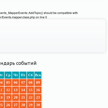
Events_MapperEvents::AddTopic() should be compatible with
/Events.mapper.class.php on line 0
ндарь событий
Вт
Ср
Чт
Пт
Сб
Вск
04
05
06
07
08
09
11
12
13
14
15
16
18
19
20
21
22
23
25
26
27
28
29
30