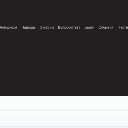
onnection refused (111) in /home/n/nzestk3a/32spokes.ru/public_html/engine/lib/e
patible with ModuleTopic::AddTopic(ModuleTopic_EntityTopic $oTopic) in
Review.class.php on line 0
Велошкола
Награды
Экстрим
Вопрос-ответ
Байки
События
Парт