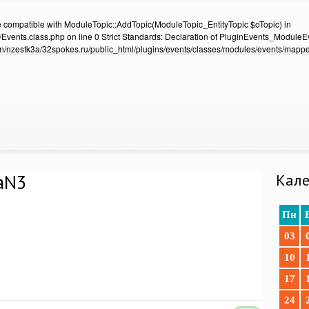
e compatible with ModuleTopic::AddTopic(ModuleTopic_EntityTopic $oTopic) in
Events.class.php on line 0 Strict Standards: Declaration of PluginEvents_Module
/nzestk3a/32spokes.ru/public_html/plugins/events/classes/modules/events/mapper
аN3
Кале
Пн
03
10
17
24