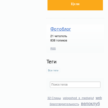
Цели
Фотоблог
21
читатель
838 топиков
RSS
Теги
Все теги
web
32 Спицы
velopohod_s_medvejut
велоклуб
благотворительность