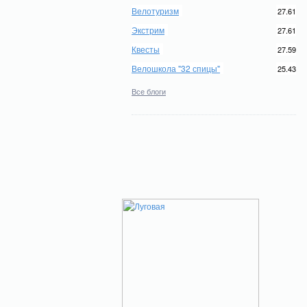
Велотуризм
27.61
Экстрим
27.61
Квесты
27.59
Велошкола "32 спицы"
25.43
Все блоги