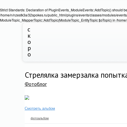
Strict Standards: Declaration of PluginEvents_ModuleEvents::AddTopic() should b
/home/n/nzestk3a/32spokes.ru/public_html/plugins/events/classes/modules/events/
ModuleTopic_MapperTopic::AddTopic(ModuleTopic_EntityTopic $oTopic) in /home/n
с
к
о
р
о
Стрелялка замерзалка попытк
Фотоблог
Смотреть альбом
фотоальбом